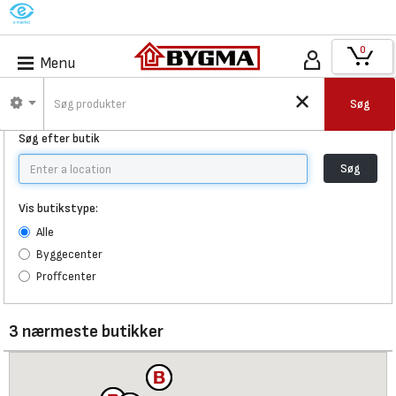
M
0
Menu
Find Bygma
Søg
Søg efter butik
Søg
Vis butikstype:
Alle
Byggecenter
Proffcenter
3 nærmeste butikker