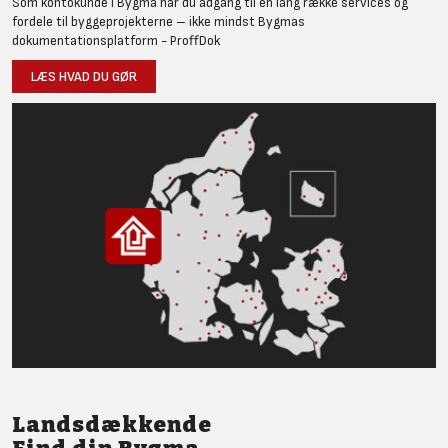
Som kontokunde i Bygma har du adgang til en lang række services og
fordele til byggeprojekterne – ikke mindst Bygmas
dokumentationsplatform - ProffDok
LÆS HVAD DU GØR
Landsdækkende