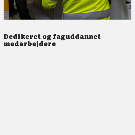
Dedikeret og faguddannet
medarbejdere
Vi står altid klar med god service og professionel vejledning.
LÆS MERE