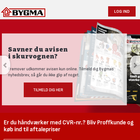
LOG IND
Savner du avisen
i skurvognen?
Fremover udkommer avisen kun online. Tilmeld dig Bygmas
nyhedsbrev, så går du ikke glip af noget.
TILMELD DIG HER
Er du håndværker med CVR-nr.? Bliv Proffkunde og
køb ind til aftalepriser