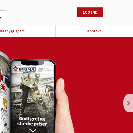
LOG IND
æredygtighed
Kontakt