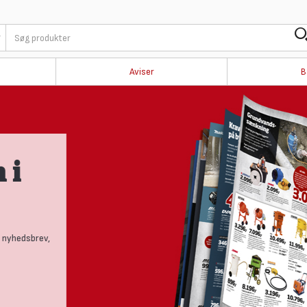
Aviser
B
 i
 nyhedsbrev,