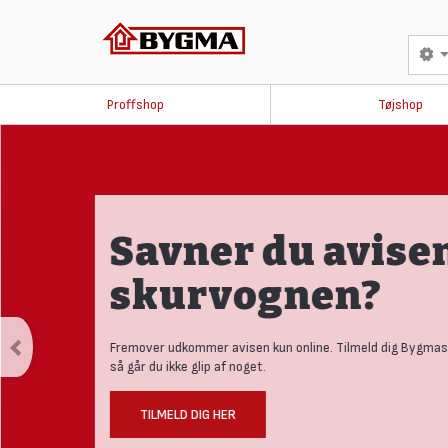
Proffshop
Tøjshop
Savner du avisen
skurvognen?
Fremover udkommer avisen kun online. Tilmeld dig Bygmas
så går du ikke glip af noget.
TILMELD DIG HER