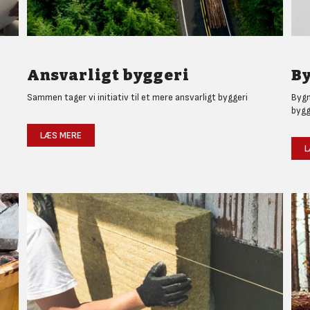
Ansvarligt byggeri
By
Sammen tager vi initiativ til et mere ansvarligt byggeri
Bygm
bygg
LÆS MERE
L