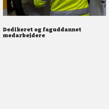
Dedikeret og faguddannet
medarbejdere
Vi står altid klar med god service og professionel vejledning.
LÆS MERE