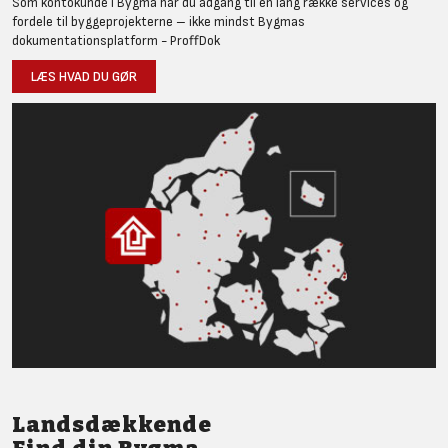
Som kontokunde i Bygma har du adgang til en lang række services og
fordele til byggeprojekterne – ikke mindst Bygmas
dokumentationsplatform - ProffDok
LÆS HVAD DU GØR
Landsdækkende