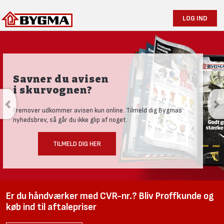
LOG IND
Savner du avisen
i skurvognen?
Fremover udkommer avisen kun online. Tilmeld dig Bygmas
nyhedsbrev, så går du ikke glip af noget.
TILMELD DIG HER
Er du håndværker med CVR-nr.? Bliv Proffkunde og
køb ind til aftalepriser