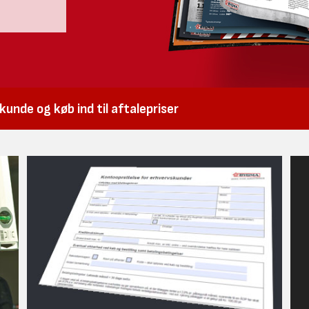
unde og køb ind til aftalepriser