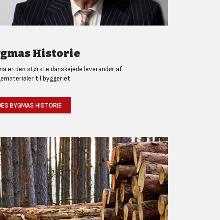
gmas Historie
a er den største danskejede leverandør af
ematerialer til byggeriet
ÆS BYGMAS HISTORIE