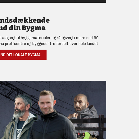
andsdækkende
nd din Bygma
et adgang til byggematerialer og rådgiving i mere end 60
a proffcentre og byggecentre fordelt over hele landet.
IND DIT LOKALE BYGMA