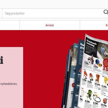
Aviser
B
i
 nyhedsbrev,