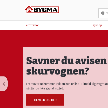
Proffshop
Tøjshop
Savner du avisen 
skurvognen?
Fremover udkommer avisen kun online. Tilmeld dig Bygmas
så går du ikke glip af noget.
TILMELD DIG HER