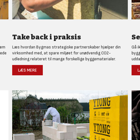
Take back i praksis
Se
nem
Læs hvordan Bygmas strategiske partnerskaber hjælper din
Gå i
rede
virksomhed med, at spare miljøet for unødvendig CO2-
bygg
udledning relateret til mange forskellige byggematerialer.
udda
LÆS MERE
L