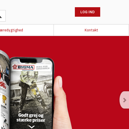
LOG IND
æredygtighed
Kontakt