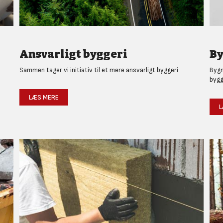
Ansvarligt byggeri
By
Sammen tager vi initiativ til et mere ansvarligt byggeri
Bygm
bygg
LÆS MERE
L