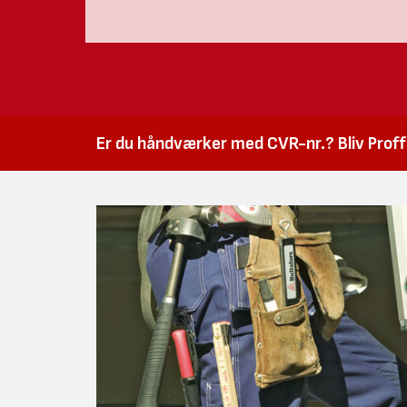
Er du håndværker med CVR-nr.? Bliv Proffk