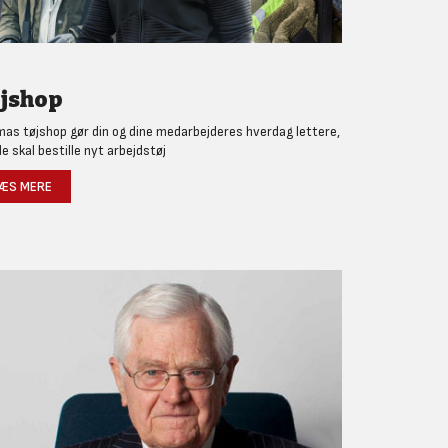
jshop
as tøjshop gør din og dine medarbejderes hverdag lettere,
de skal bestille nyt arbejdstøj
ÆS MERE