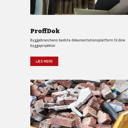
ProffDok
Byggebranchens bedste dokumentationsplatform til dine
byggeprojekter
LÆS MERE