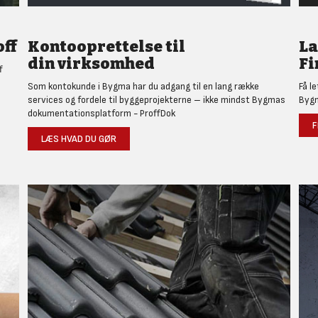
ff
Kontooprettelse til
L
din virksomhed
Fi
f
Som kontokunde i Bygma har du adgang til en lang række
Få l
services og fordele til byggeprojekterne – ikke mindst Bygmas
Bygm
dokumentationsplatform - ProffDok
F
LÆS HVAD DU GØR