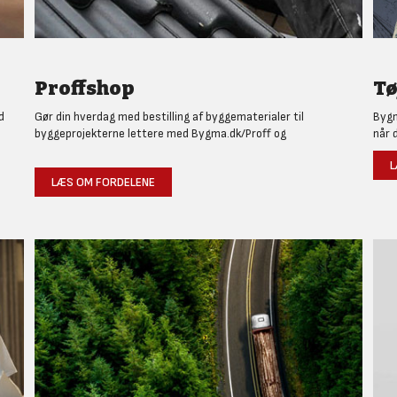
Proffshop
Tø
d
Gør din hverdag med bestilling af byggematerialer til
Bygm
byggeprojekterne lettere med Bygma.dk/Proff og
når 
L
LÆS OM FORDELENE