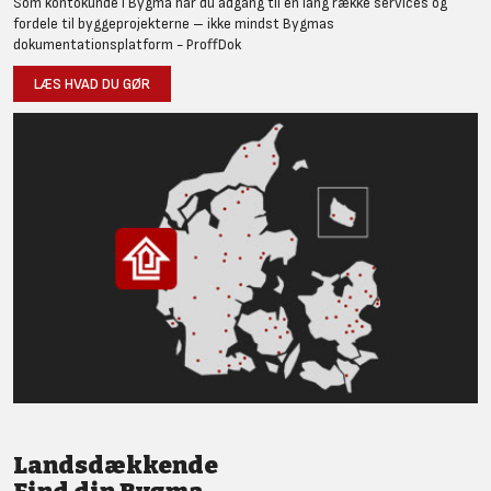
Som kontokunde i Bygma har du adgang til en lang række services og
fordele til byggeprojekterne – ikke mindst Bygmas
dokumentationsplatform - ProffDok
LÆS HVAD DU GØR
Landsdækkende