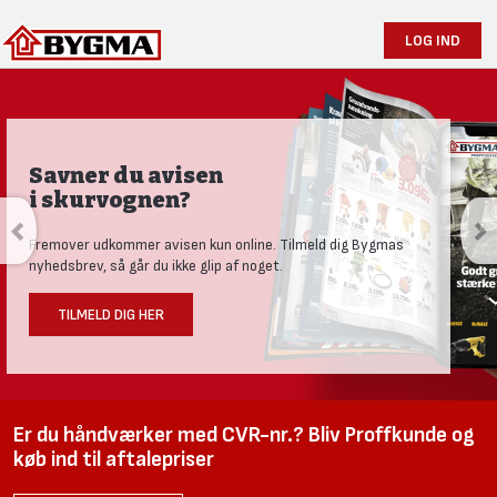
LOG IND
Savner du avisen
i skurvognen?
Fremover udkommer avisen kun online. Tilmeld dig Bygmas
nyhedsbrev, så går du ikke glip af noget.
TILMELD DIG HER
Er du håndværker med CVR-nr.? Bliv Proffkunde og
køb ind til aftalepriser