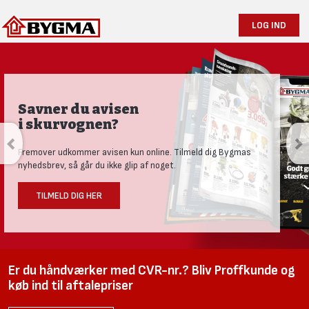
LOG IND
Savner du avisen
i skurvognen?
Fremover udkommer avisen kun online. Tilmeld dig Bygmas
nyhedsbrev, så går du ikke glip af noget.
TILMELD DIG HER
Er du håndværker med CVR-nr.? Bliv Proffkunde og
køb ind til aftalepriser