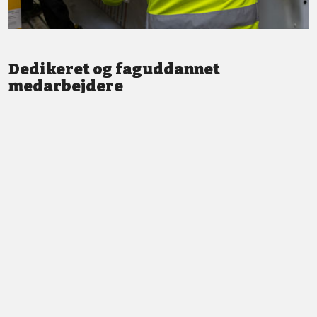
Dedikeret og faguddannet
medarbejdere
Vi står altid klar med god service og professionel vejledning.
LÆS MERE