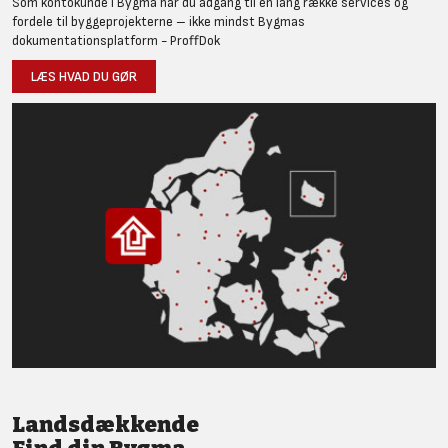
Som kontokunde i Bygma har du adgang til en lang række services og
fordele til byggeprojekterne – ikke mindst Bygmas
dokumentationsplatform - ProffDok
LÆS HVAD DU GØR
Landsdækkende