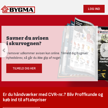
LOG IND
Savner du avisen
i skurvognen?
Fremover udkommer avisen kun online. Tilmeld dig Bygmas
nyhedsbrev, så går du ikke glip af noget.
TILMELD DIG HER
Er du håndværker med CVR-nr.? Bliv Proffkunde og
køb ind til aftalepriser