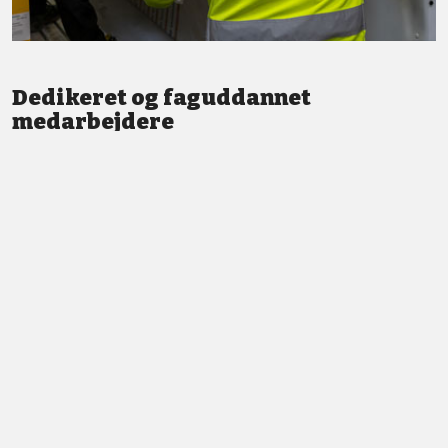
Dedikeret og faguddannet
medarbejdere
Vi står altid klar med god service og professionel vejledning.
LÆS MERE