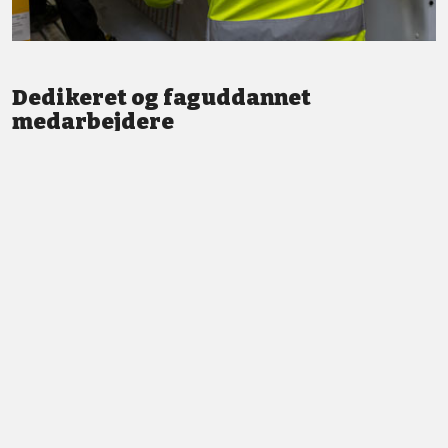
Dedikeret og faguddannet
medarbejdere
Vi står altid klar med god service og professionel vejledning.
LÆS MERE