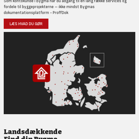
Som kontokunde i Bygma har du adgang til en lang række services og
fordele til byggeprojekterne – ikke mindst Bygmas
dokumentationsplatform - ProffDok
LÆS HVAD DU GØR
Landsdækkende