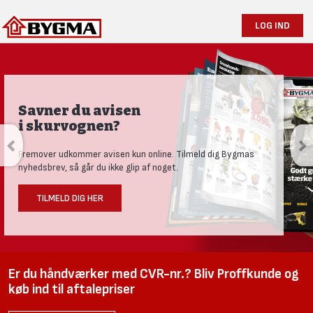
LOG IND
Savner du avisen
i skurvognen?
Fremover udkommer avisen kun online. Tilmeld dig Bygmas
nyhedsbrev, så går du ikke glip af noget.
TILMELD DIG HER
Er du håndværker med CVR-nr.? Bliv Proffkunde og
køb ind til aftalepriser