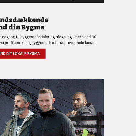
andsdækkende
nd din Bygma
et adgang til byggematerialer og rådgiving i mere end 60
a proffcentre og byggecentre fordelt over hele landet.
IND DIT LOKALE BYGMA