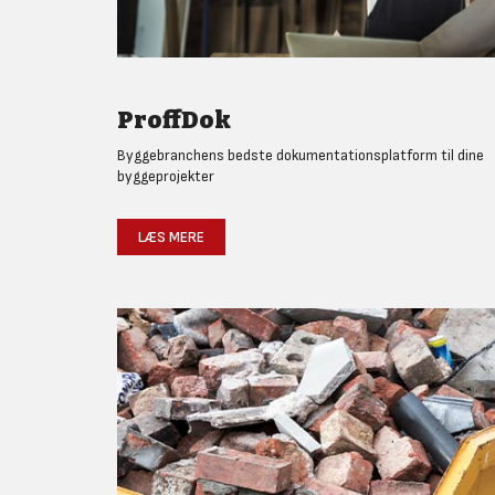
ProffDok
Byggebranchens bedste dokumentationsplatform til dine
byggeprojekter
LÆS MERE