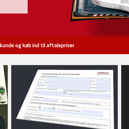
unde og køb ind til aftalepriser