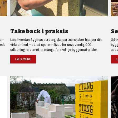
Take back i praksis
Se
nem
Læs hvordan Bygmas strategiske partnerskaber hjælper din
Gå i
rede
virksomhed med, at spare miljøet for unødvendig CO2-
bygg
udledning relateret til mange forskellige byggematerialer.
udda
LÆS MERE
L