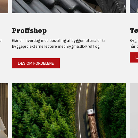
Proffshop
Tø
d
Gør din hverdag med bestilling af byggematerialer til
Bygm
byggeprojekterne lettere med Bygma.dk/Proff og
når 
L
LÆS OM FORDELENE