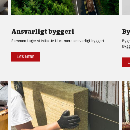
Ansvarligt byggeri
By
Sammen tager vi initiativ til et mere ansvarligt byggeri
Bygm
bygg
LÆS MERE
L