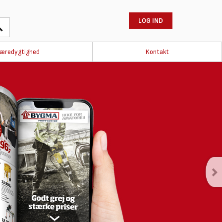
LOG IND
æredygtighed
Kontakt