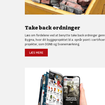
Take back ordninger
Læs om fordelene ved at benytte take back ordninger gen
Bygma, hvor dit byggeprojektet bl.a. opnår point i certifice
projekter, som DGNB og Svanemærkning.
LÆS MERE