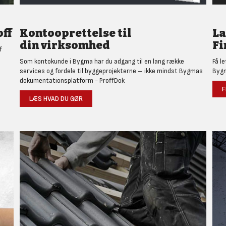
ff
Kontooprettelse til
L
din virksomhed
Fi
f
Som kontokunde i Bygma har du adgang til en lang række
Få l
services og fordele til byggeprojekterne – ikke mindst Bygmas
Bygm
dokumentationsplatform - ProffDok
F
LÆS HVAD DU GØR