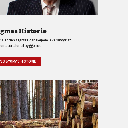
gmas Historie
a er den største danskejede leverandør af
ematerialer til byggeriet
ÆS BYGMAS HISTORIE