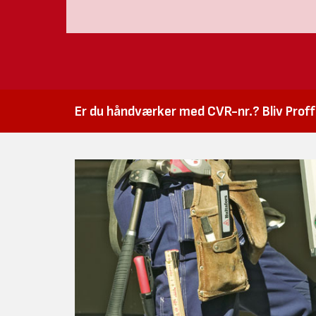
Er du håndværker med CVR-nr.? Bliv Proffk