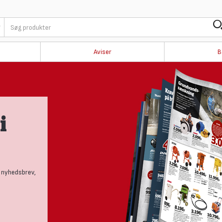
Aviser
B
 og
rige