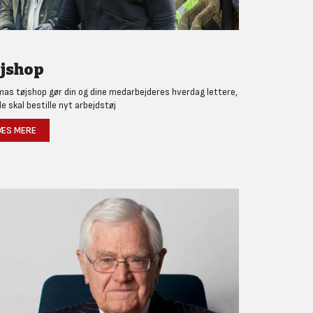
jshop
as tøjshop gør din og dine medarbejderes hverdag lettere,
de skal bestille nyt arbejdstøj
ÆS MERE