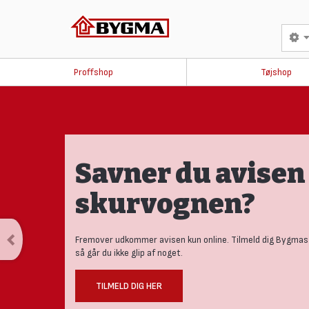
Proffshop
Tøjshop
Produktnyheder
tests
Se vores nye univers med aktuelle nyheder til den nysger
håndværker.
LÆS MERE HER