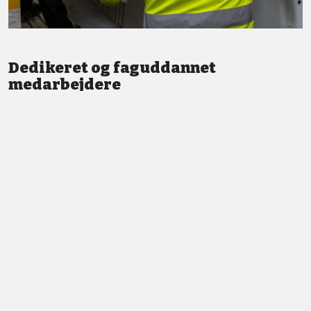
Dedikeret og faguddannet
medarbejdere
Vi står altid klar med god service og professionel vejledning.
LÆS MERE