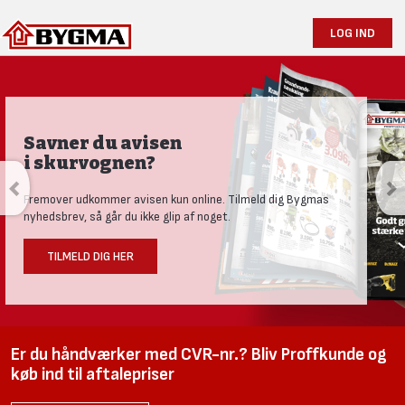
LOG IND
Savner du avisen
i skurvognen?
Fremover udkommer avisen kun online. Tilmeld dig Bygmas
nyhedsbrev, så går du ikke glip af noget.
TILMELD DIG HER
Er du håndværker med CVR-nr.? Bliv Proffkunde og
køb ind til aftalepriser