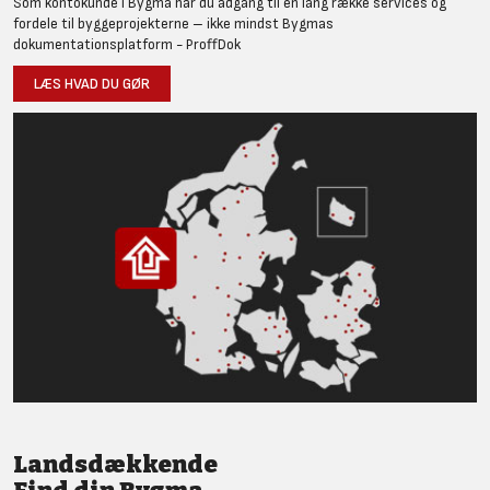
Som kontokunde i Bygma har du adgang til en lang række services og
fordele til byggeprojekterne – ikke mindst Bygmas
dokumentationsplatform - ProffDok
LÆS HVAD DU GØR
Landsdækkende