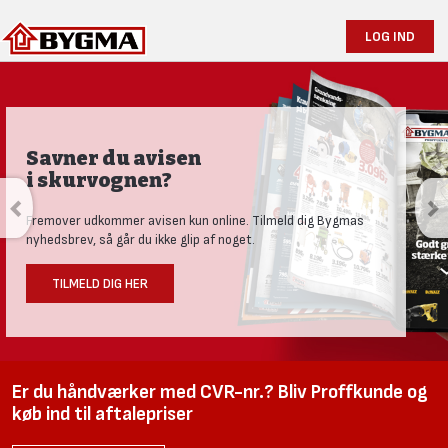
LOG IND
Savner du avisen
i skurvognen?
Fremover udkommer avisen kun online. Tilmeld dig Bygmas
nyhedsbrev, så går du ikke glip af noget.
TILMELD DIG HER
Er du håndværker med CVR-nr.? Bliv Proffkunde og
køb ind til aftalepriser