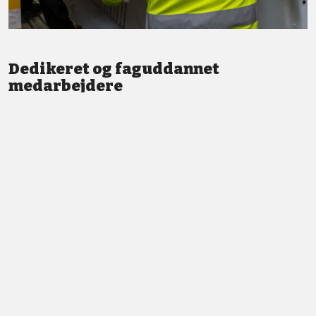
Dedikeret og faguddannet
medarbejdere
Vi står altid klar med god service og professionel vejledning.
LÆS MERE