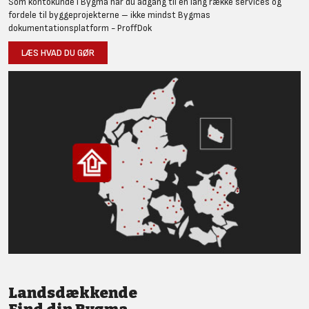
Som kontokunde i Bygma har du adgang til en lang række services og
fordele til byggeprojekterne – ikke mindst Bygmas
dokumentationsplatform - ProffDok
LÆS HVAD DU GØR
Landsdækkende