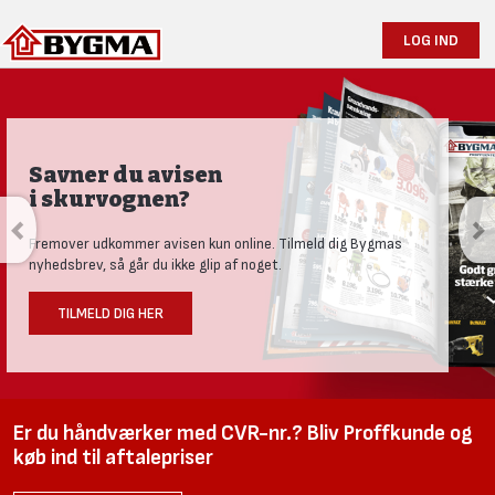
LOG IND
Savner du avisen
i skurvognen?
Fremover udkommer avisen kun online. Tilmeld dig Bygmas
nyhedsbrev, så går du ikke glip af noget.
TILMELD DIG HER
Er du håndværker med CVR-nr.? Bliv Proffkunde og
køb ind til aftalepriser