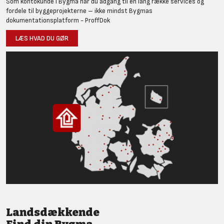
Som kontokunde i Bygma har du adgang til en lang række services og
fordele til byggeprojekterne – ikke mindst Bygmas
dokumentationsplatform - ProffDok
LÆS HVAD DU GØR
Landsdækkende