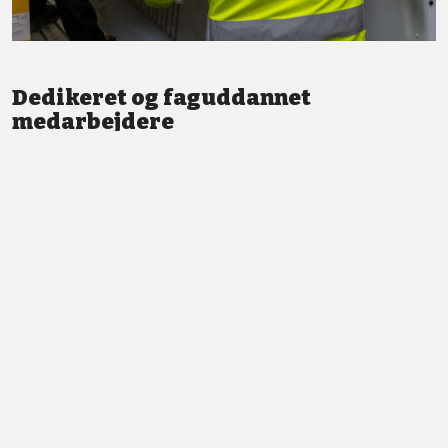
Dedikeret og faguddannet
medarbejdere
Vi står altid klar med god service og professionel vejledning.
LÆS MERE