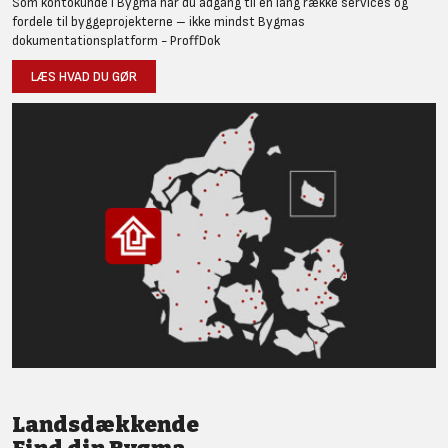
Som kontokunde i Bygma har du adgang til en lang række services og
fordele til byggeprojekterne – ikke mindst Bygmas
dokumentationsplatform - ProffDok
LÆS HVAD DU GØR
Landsdækkende