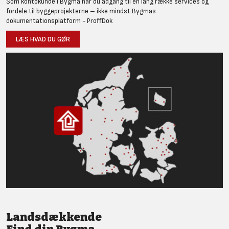
Som kontokunde i Bygma har du adgang til en lang række services og
fordele til byggeprojekterne – ikke mindst Bygmas
dokumentationsplatform - ProffDok
LÆS HVAD DU GØR
Landsdækkende