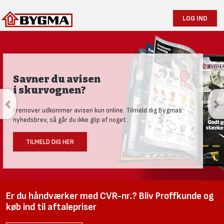
LOG IND
Savner du avisen
i skurvognen?
Fremover udkommer avisen kun online. Tilmeld dig Bygmas
nyhedsbrev, så går du ikke glip af noget.
TILMELD DIG HER
Er du håndværker med CVR-nr.? Bliv Proffkunde og
køb ind til aftalepriser