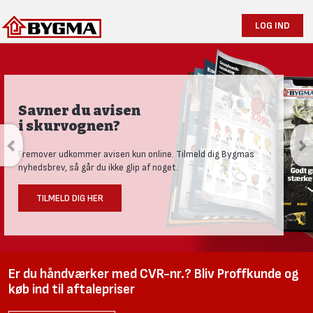
LOG IND
Savner du avisen
i skurvognen?
Fremover udkommer avisen kun online. Tilmeld dig Bygmas
nyhedsbrev, så går du ikke glip af noget.
TILMELD DIG HER
Er du håndværker med CVR-nr.? Bliv Proffkunde og
køb ind til aftalepriser