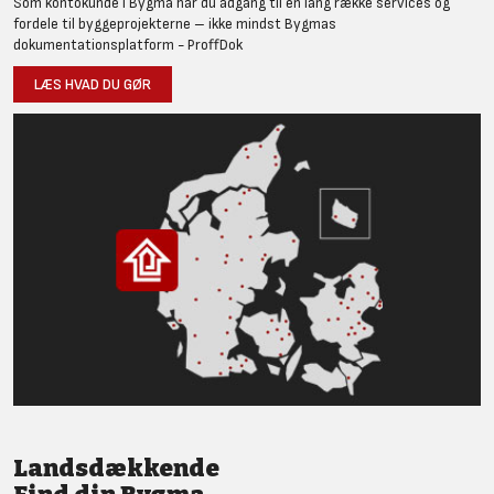
Som kontokunde i Bygma har du adgang til en lang række services og
fordele til byggeprojekterne – ikke mindst Bygmas
dokumentationsplatform - ProffDok
LÆS HVAD DU GØR
Landsdækkende