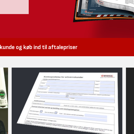
unde og køb ind til aftalepriser