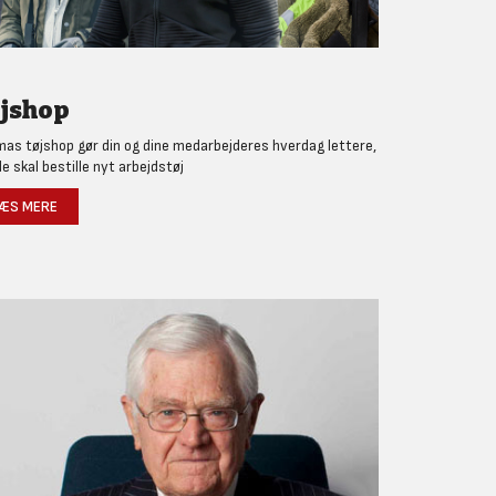
jshop
as tøjshop gør din og dine medarbejderes hverdag lettere,
de skal bestille nyt arbejdstøj
ÆS MERE