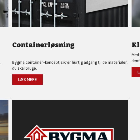
Containerløsning
Kl
Med 
dem
.
Bygma container-koncept sikrer hurtig adgang til de materialer,
du skal bruge.
L
LÆS MERE