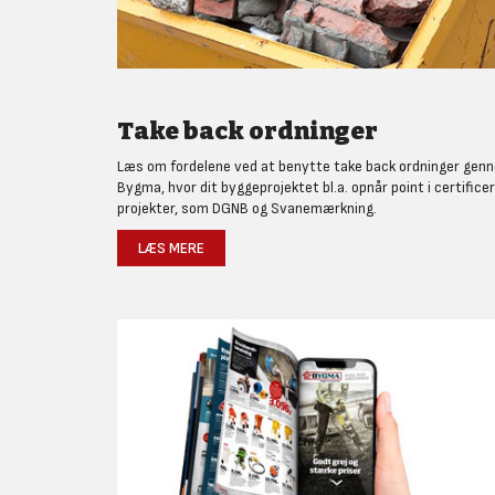
Take back ordninger
Læs om fordelene ved at benytte take back ordninger gen
Bygma, hvor dit byggeprojektet bl.a. opnår point i certifice
projekter, som DGNB og Svanemærkning.
LÆS MERE