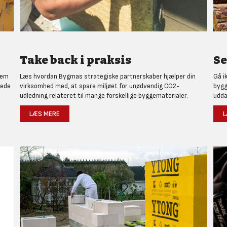
Take back i praksis
Se
nem
Læs hvordan Bygmas strategiske partnerskaber hjælper din
Gå i
rede
virksomhed med, at spare miljøet for unødvendig CO2-
bygg
udledning relateret til mange forskellige byggematerialer.
udda
LÆS MERE
L