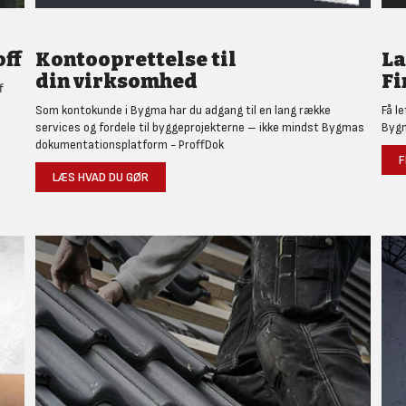
ff
Kontooprettelse til
L
din virksomhed
Fi
f
Som kontokunde i Bygma har du adgang til en lang række
Få l
services og fordele til byggeprojekterne – ikke mindst Bygmas
Bygm
dokumentationsplatform - ProffDok
F
LÆS HVAD DU GØR