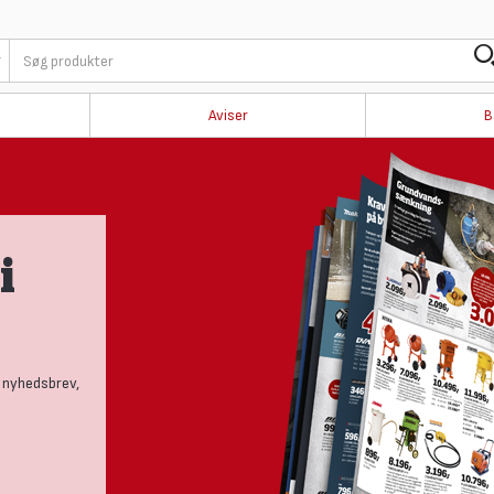
Aviser
B
i
 nyhedsbrev,