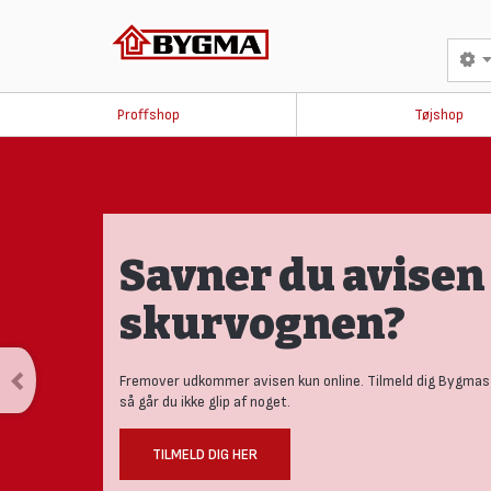
Proffshop
Tøjshop
Savner du avisen 
skurvognen?
Fremover udkommer avisen kun online. Tilmeld dig Bygmas
så går du ikke glip af noget.
TILMELD DIG HER