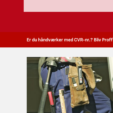
Er du håndværker med CVR-nr.? Bliv Proffk