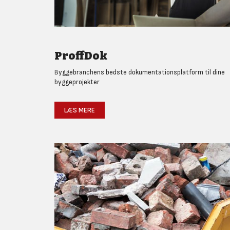
ProffDok
Byggebranchens bedste dokumentationsplatform til dine
byggeprojekter
LÆS MERE