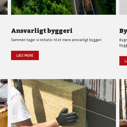
Ansvarligt byggeri
By
Sammen tager vi initiativ til et mere ansvarligt byggeri
Bygm
bygg
LÆS MERE
L