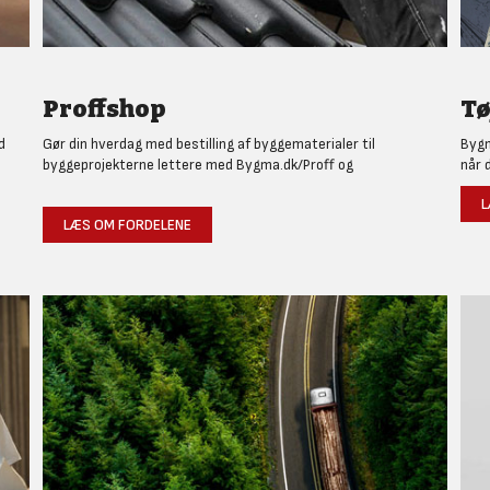
Proffshop
Tø
d
Gør din hverdag med bestilling af byggematerialer til
Bygm
byggeprojekterne lettere med Bygma.dk/Proff og
når 
L
LÆS OM FORDELENE