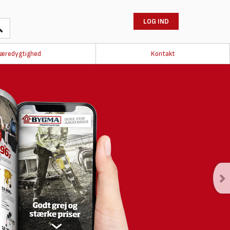
LOG IND
æredygtighed
Kontakt