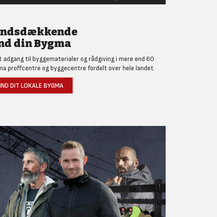
andsdækkende
nd din Bygma
et adgang til byggematerialer og rådgiving i mere end 60
a proffcentre og byggecentre fordelt over hele landet.
IND DIT LOKALE BYGMA