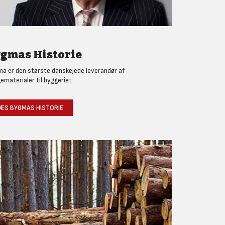
gmas Historie
a er den største danskejede leverandør af
ematerialer til byggeriet
ÆS BYGMAS HISTORIE