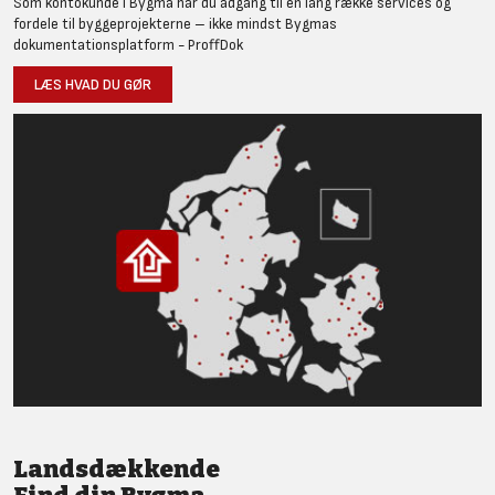
Som kontokunde i Bygma har du adgang til en lang række services og
fordele til byggeprojekterne – ikke mindst Bygmas
dokumentationsplatform - ProffDok
LÆS HVAD DU GØR
Landsdækkende