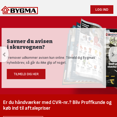
LOG IND
Savner du avisen
i skurvognen?
Fremover udkommer avisen kun online. Tilmeld dig Bygmas
nyhedsbrev, så går du ikke glip af noget.
TILMELD DIG HER
Er du håndværker med CVR-nr.? Bliv Proffkunde og
køb ind til aftalepriser