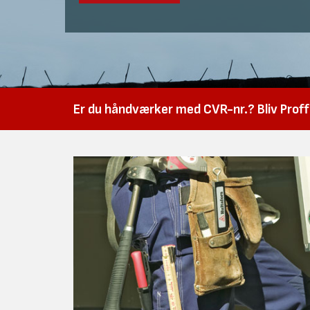
Er du håndværker med CVR-nr.? Bliv Proffk