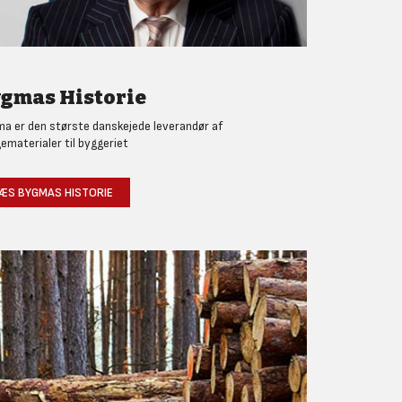
gmas Historie
a er den største danskejede leverandør af
ematerialer til byggeriet
ÆS BYGMAS HISTORIE