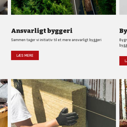
Ansvarligt byggeri
By
Sammen tager vi initiativ til et mere ansvarligt byggeri
Bygm
bygg
LÆS MERE
L