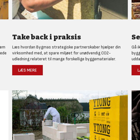
Take back i praksis
Se
nem
Læs hvordan Bygmas strategiske partnerskaber hjælper din
Gå i
rede
virksomhed med, at spare miljøet for unødvendig CO2-
bygg
udledning relateret til mange forskellige byggematerialer.
udda
LÆS MERE
L