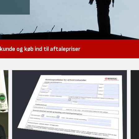
unde og køb ind til aftalepriser