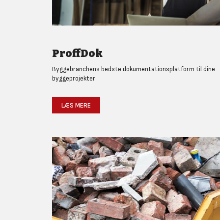
ProffDok
Byggebranchens bedste dokumentationsplatform til dine
byggeprojekter
LÆS MERE