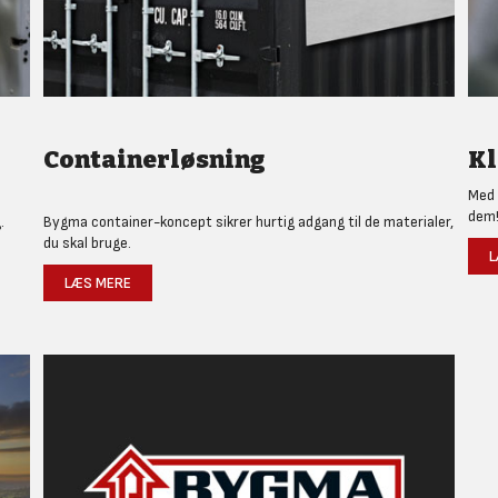
Containerløsning
Kl
Med 
dem
.
Bygma container-koncept sikrer hurtig adgang til de materialer,
du skal bruge.
L
LÆS MERE