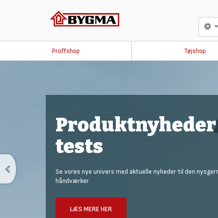
Proffshop
Tøjshop
Produktnyheder
tests
Se vores nye univers med aktuelle nyheder til den nysger
håndværker.
LÆS MERE HER