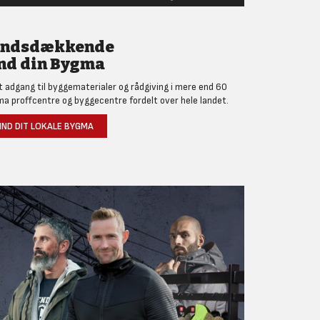
andsdækkende
nd din Bygma
et adgang til byggematerialer og rådgiving i mere end 60
a proffcentre og byggecentre fordelt over hele landet.
IND DIT LOKALE BYGMA