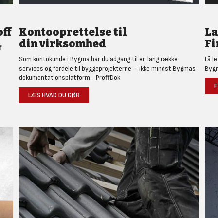
ff
Kontooprettelse til
L
din virksomhed
Fi
f
Som kontokunde i Bygma har du adgang til en lang række
Få l
services og fordele til byggeprojekterne – ikke mindst Bygmas
Bygm
dokumentationsplatform - ProffDok
F
LÆS HVAD DU GØR