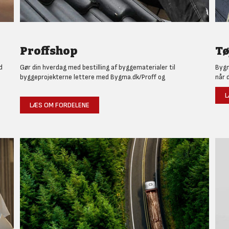
Proffshop
Tø
d
Gør din hverdag med bestilling af byggematerialer til
Bygm
byggeprojekterne lettere med Bygma.dk/Proff og
når 
L
LÆS OM FORDELENE