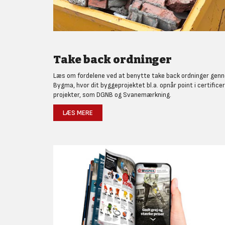
Take back ordninger
Læs om fordelene ved at benytte take back ordninger gen
Bygma, hvor dit byggeprojektet bl.a. opnår point i certifice
projekter, som DGNB og Svanemærkning.
LÆS MERE