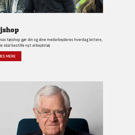
jshop
as tøjshop gør din og dine medarbejderes hverdag lettere,
de skal bestille nyt arbejdstøj
ÆS MERE