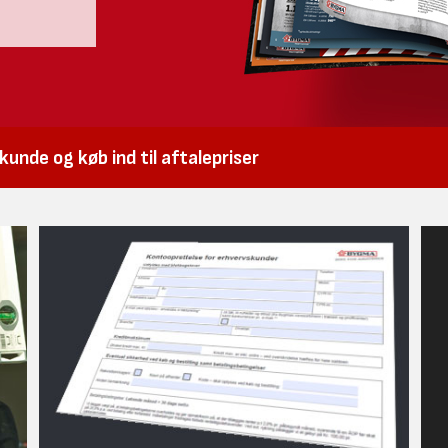
unde og køb ind til aftalepriser