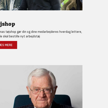
jshop
as tøjshop gør din og dine medarbejderes hverdag lettere,
de skal bestille nyt arbejdstøj
ÆS MERE