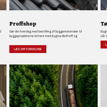
Proffshop
Tø
d
Gør din hverdag med bestilling af byggematerialer til
Bygm
byggeprojekterne lettere med Bygma.dk/Proff og
når 
L
LÆS OM FORDELENE