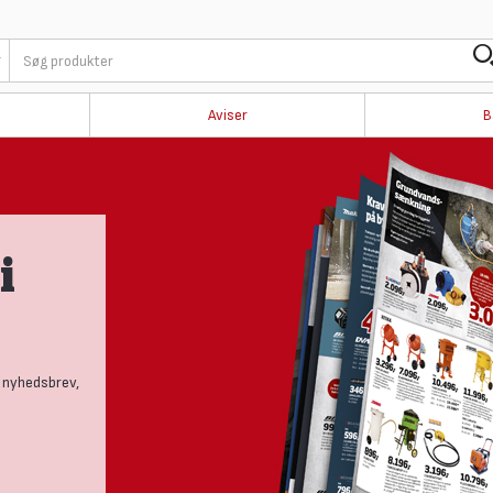
Aviser
B
i
 nyhedsbrev,