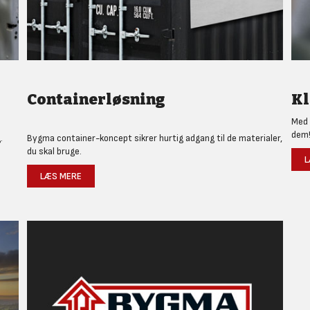
Containerløsning
Kl
Med 
dem
.
Bygma container-koncept sikrer hurtig adgang til de materialer,
du skal bruge.
L
LÆS MERE