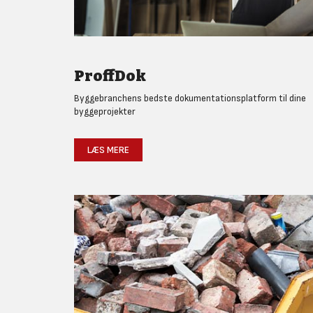
ProffDok
Byggebranchens bedste dokumentationsplatform til dine
byggeprojekter
LÆS MERE