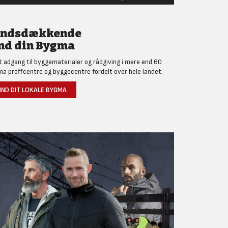
andsdækkende
nd din Bygma
et adgang til byggematerialer og rådgiving i mere end 60
a proffcentre og byggecentre fordelt over hele landet.
IND DIT LOKALE BYGMA