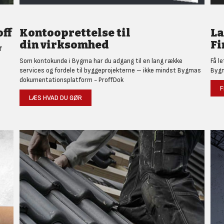
ff
Kontooprettelse til
L
din virksomhed
Fi
f
Som kontokunde i Bygma har du adgang til en lang række
Få l
services og fordele til byggeprojekterne – ikke mindst Bygmas
Bygm
dokumentationsplatform - ProffDok
F
LÆS HVAD DU GØR