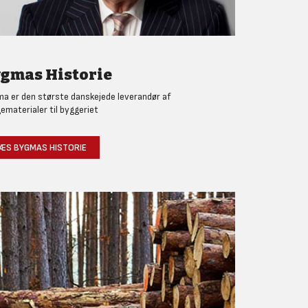
gmas Historie
a er den største danskejede leverandør af
ematerialer til byggeriet
ÆS BYGMAS HISTORIE