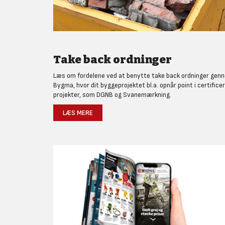
Take back ordninger
Læs om fordelene ved at benytte take back ordninger gen
Bygma, hvor dit byggeprojektet bl.a. opnår point i certifice
projekter, som DGNB og Svanemærkning.
LÆS MERE