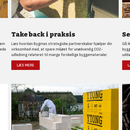
Take back i praksis
Se
nem
Læs hvordan Bygmas strategiske partnerskaber hjælper din
Gå i
rede
virksomhed med, at spare miljøet for unødvendig CO2-
bygg
udledning relateret til mange forskellige byggematerialer.
udda
LÆS MERE
L