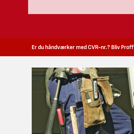
Er du håndværker med CVR-nr.? Bliv Proffk