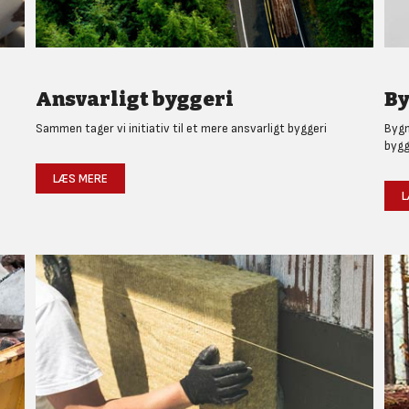
Ansvarligt byggeri
By
Sammen tager vi initiativ til et mere ansvarligt byggeri
Bygm
bygg
LÆS MERE
L