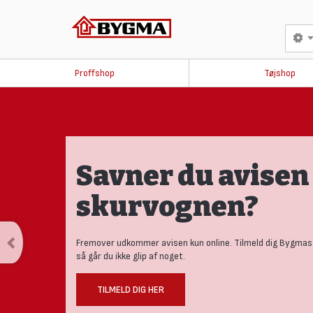
Proffshop
Tøjshop
Savner du avisen 
skurvognen?
Fremover udkommer avisen kun online. Tilmeld dig Bygmas
så går du ikke glip af noget.
TILMELD DIG HER