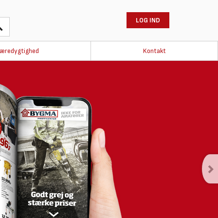
LOG IND
æredygtighed
Kontakt