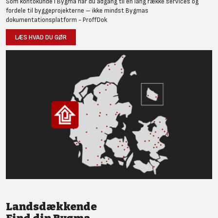
Som kontokunde i Bygma har du adgang til en lang række services og
fordele til byggeprojekterne – ikke mindst Bygmas
dokumentationsplatform - ProffDok
LÆS HVAD DU GØR
Landsdækkende