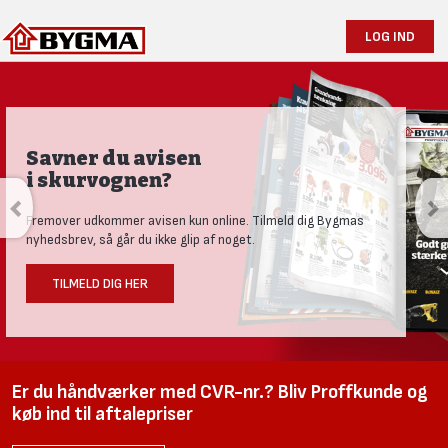
LOG IND
Savner du avisen
i skurvognen?
Fremover udkommer avisen kun online. Tilmeld dig Bygmas
nyhedsbrev, så går du ikke glip af noget.
TILMELD DIG HER
Er du håndværker med CVR-nr.? Bliv Proffkunde og
køb ind til aftalepriser