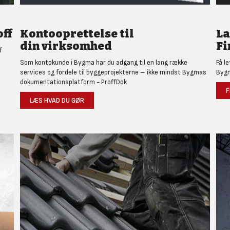
ff
Kontooprettelse til
L
din virksomhed
Fi
f
Som kontokunde i Bygma har du adgang til en lang række
Få l
services og fordele til byggeprojekterne – ikke mindst Bygmas
Bygm
dokumentationsplatform - ProffDok
F
LÆS HVAD DU GØR