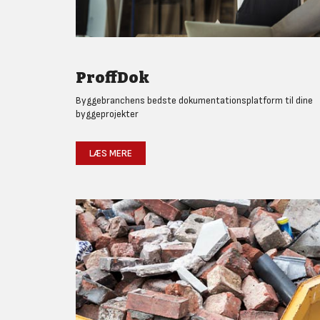
ProffDok
Byggebranchens bedste dokumentationsplatform til dine
byggeprojekter
LÆS MERE