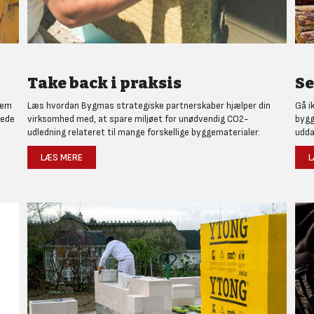
Take back i praksis
Se
nem
Læs hvordan Bygmas strategiske partnerskaber hjælper din
Gå i
rede
virksomhed med, at spare miljøet for unødvendig CO2-
bygg
udledning relateret til mange forskellige byggematerialer.
udda
LÆS MERE
L