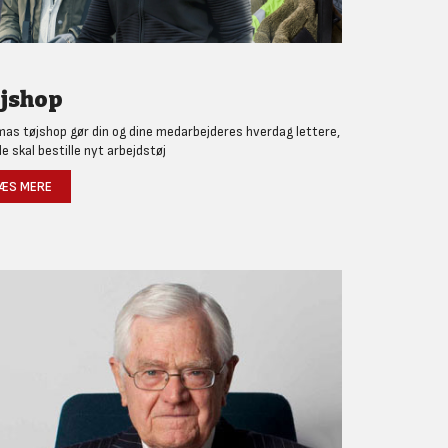
jshop
as tøjshop gør din og dine medarbejderes hverdag lettere,
de skal bestille nyt arbejdstøj
ÆS MERE