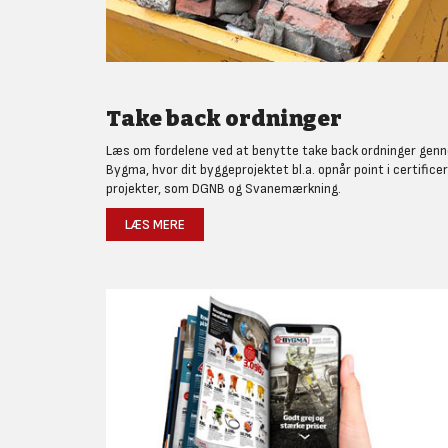
Take back ordninger
Læs om fordelene ved at benytte take back ordninger gen
Bygma, hvor dit byggeprojektet bl.a. opnår point i certifice
projekter, som DGNB og Svanemærkning.
LÆS MERE