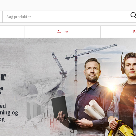
Aviser
B
i
 nyhedsbrev,