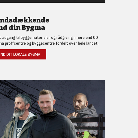
andsdækkende
nd din Bygma
et adgang til byggematerialer og rådgiving i mere end 60
a proffcentre og byggecentre fordelt over hele landet.
IND DIT LOKALE BYGMA