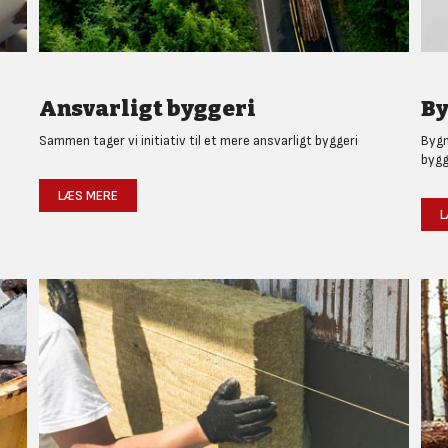
Ansvarligt byggeri
By
Sammen tager vi initiativ til et mere ansvarligt byggeri
Bygm
bygg
LÆS MERE
L