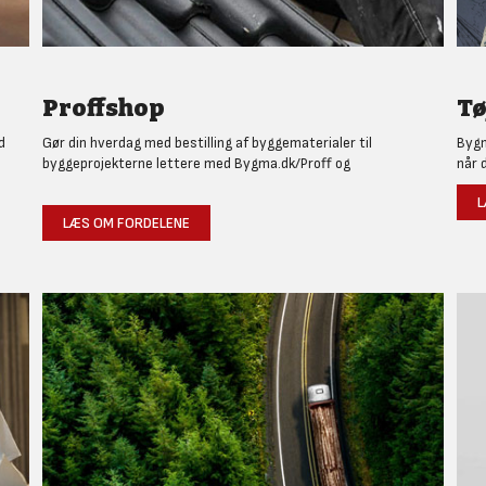
Proffshop
Tø
d
Gør din hverdag med bestilling af byggematerialer til
Bygm
byggeprojekterne lettere med Bygma.dk/Proff og
når 
L
LÆS OM FORDELENE