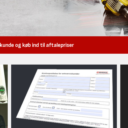
unde og køb ind til aftalepriser