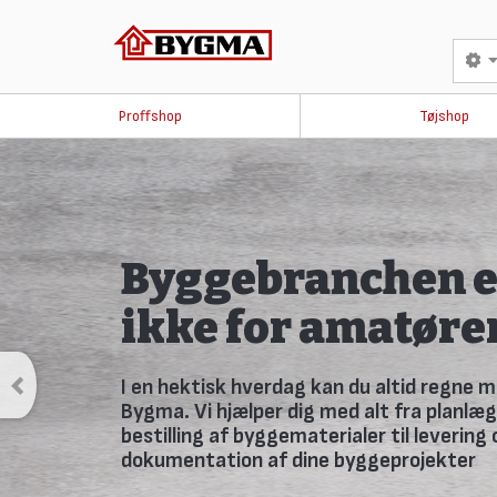
Proffshop
Tøjshop
Savner du avisen 
skurvognen?
Fremover udkommer avisen kun online. Tilmeld dig Bygmas
så går du ikke glip af noget.
TILMELD DIG HER