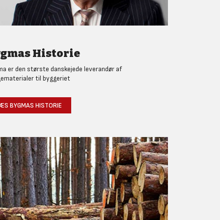
gmas Historie
a er den største danskejede leverandør af
ematerialer til byggeriet
ÆS BYGMAS HISTORIE