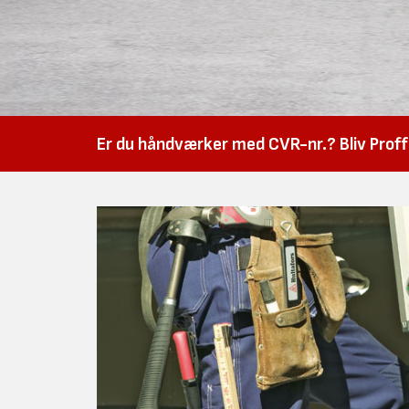
Er du håndværker med CVR-nr.? Bliv Proffk