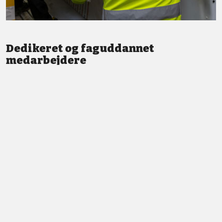
Dedikeret og faguddannet
medarbejdere
Vi står altid klar med god service og professionel vejledning.
LÆS MERE