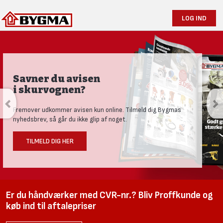
LOG IND
Savner du avisen
i skurvognen?
Fremover udkommer avisen kun online. Tilmeld dig Bygmas
nyhedsbrev, så går du ikke glip af noget.
TILMELD DIG HER
Er du håndværker med CVR-nr.? Bliv Proffkunde og
køb ind til aftalepriser