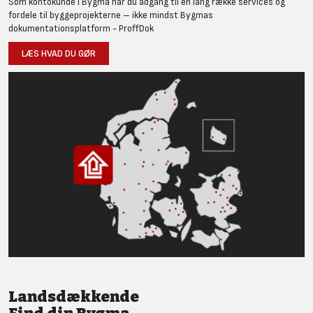
Som kontokunde i Bygma har du adgang til en lang række services og
fordele til byggeprojekterne – ikke mindst Bygmas
dokumentationsplatform - ProffDok
LÆS HVAD DU GØR
Landsdækkende