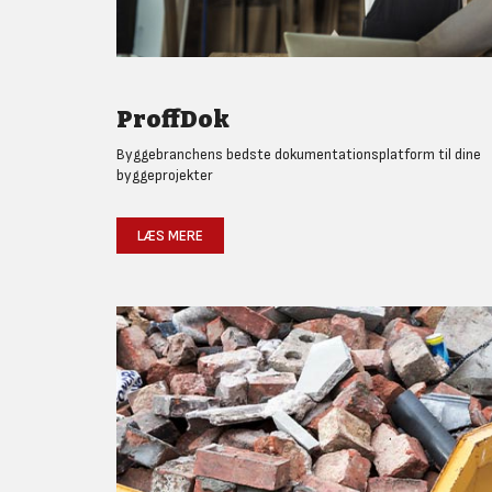
ProffDok
Byggebranchens bedste dokumentationsplatform til dine
byggeprojekter
LÆS MERE