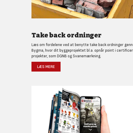
Take back ordninger
Læs om fordelene ved at benytte take back ordninger gen
Bygma, hvor dit byggeprojektet bl.a. opnår point i certifice
projekter, som DGNB og Svanemærkning.
LÆS MERE