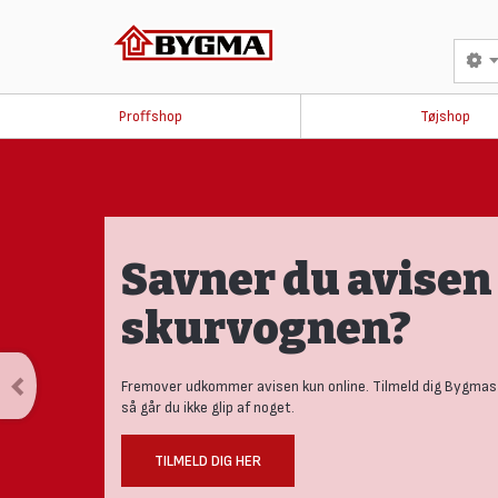
Proffshop
Tøjshop
Savner du avisen 
skurvognen?
Fremover udkommer avisen kun online. Tilmeld dig Bygmas
så går du ikke glip af noget.
TILMELD DIG HER