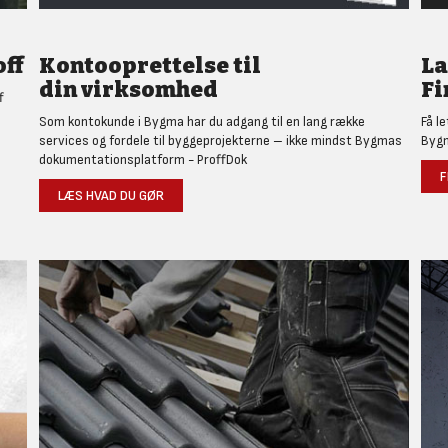
ff
Kontooprettelse til
L
din virksomhed
Fi
f
Som kontokunde i Bygma har du adgang til en lang række
Få l
services og fordele til byggeprojekterne – ikke mindst Bygmas
Bygm
dokumentationsplatform - ProffDok
F
LÆS HVAD DU GØR