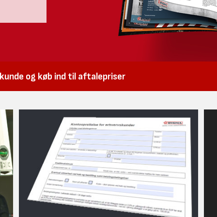
unde og køb ind til aftalepriser