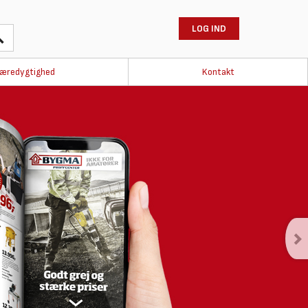
LOG IND
æredygtighed
Kontakt