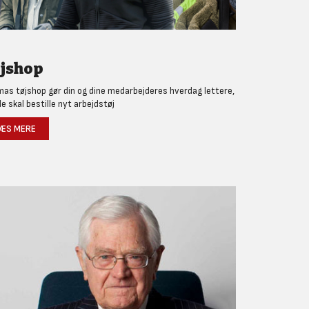
jshop
as tøjshop gør din og dine medarbejderes hverdag lettere,
de skal bestille nyt arbejdstøj
ÆS MERE