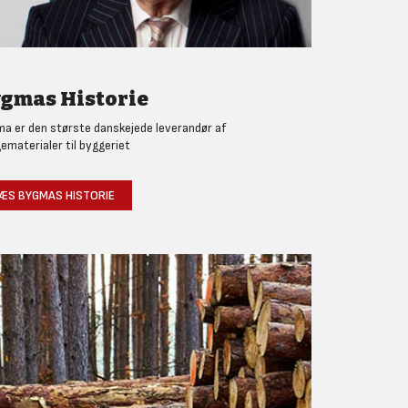
gmas Historie
a er den største danskejede leverandør af
ematerialer til byggeriet
ÆS BYGMAS HISTORIE