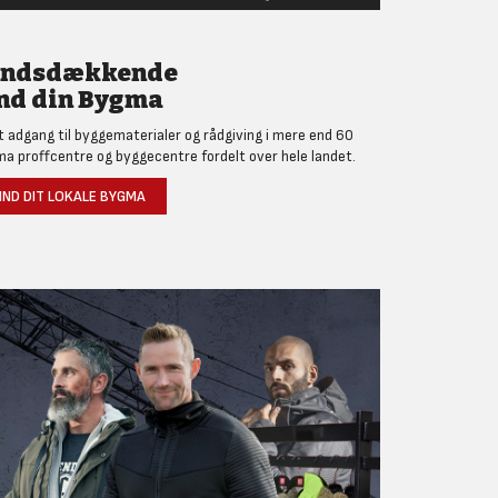
andsdækkende
nd din Bygma
et adgang til byggematerialer og rådgiving i mere end 60
a proffcentre og byggecentre fordelt over hele landet.
IND DIT LOKALE BYGMA