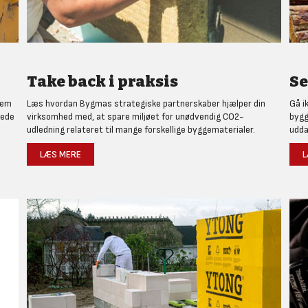
Take back i praksis
Se
nem
Læs hvordan Bygmas strategiske partnerskaber hjælper din
Gå i
rede
virksomhed med, at spare miljøet for unødvendig CO2-
bygg
udledning relateret til mange forskellige byggematerialer.
udda
LÆS MERE
L