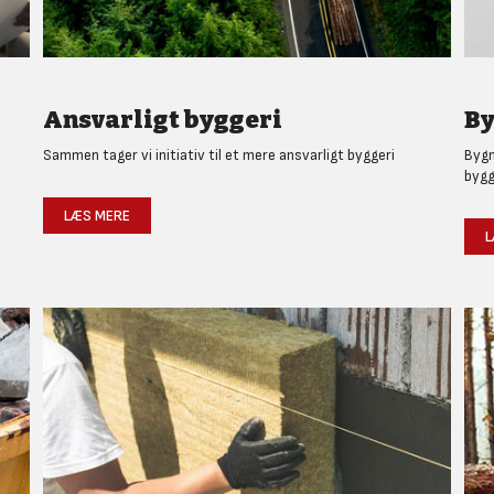
Ansvarligt byggeri
By
Sammen tager vi initiativ til et mere ansvarligt byggeri
Bygm
bygg
LÆS MERE
L