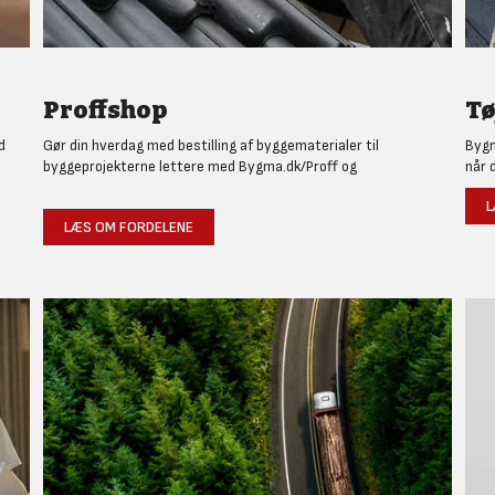
Proffshop
Tø
d
Gør din hverdag med bestilling af byggematerialer til
Bygm
byggeprojekterne lettere med Bygma.dk/Proff og
når 
L
LÆS OM FORDELENE