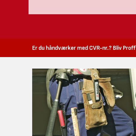
Er du håndværker med CVR-nr.? Bliv Proffk