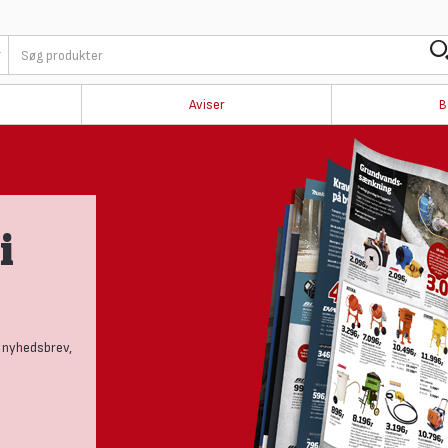
Aviser
B
i
 nyhedsbrev,