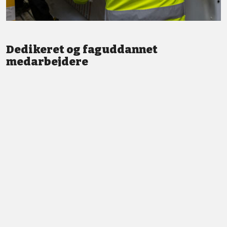
Dedikeret og faguddannet
medarbejdere
Vi står altid klar med god service og professionel vejledning.
LÆS MERE