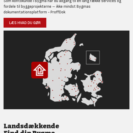
Som kontokunde i Bygma har du adgang til en lang række services og
fordele til byggeprojekterne – ikke mindst Bygmas
dokumentationsplatform - ProffDok
LÆS HVAD DU GØR
Landsdækkende