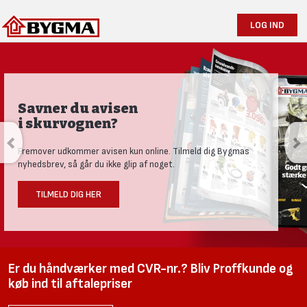
LOG IND
Produktnyheder og tests
Se vores nye univers med aktuelle nyheder til den nysgerrige
håndværker.
LÆS MERE HER
Er du håndværker med CVR-nr.? Bliv Proffkunde og
køb ind til aftalepriser