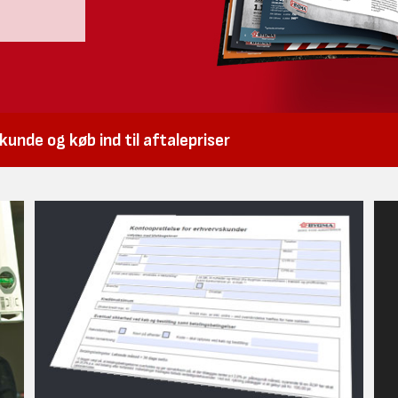
unde og køb ind til aftalepriser