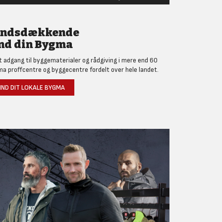
andsdækkende
nd din Bygma
et adgang til byggematerialer og rådgiving i mere end 60
a proffcentre og byggecentre fordelt over hele landet.
IND DIT LOKALE BYGMA