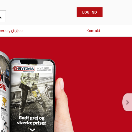
LOG IND
æredygtighed
Kontakt