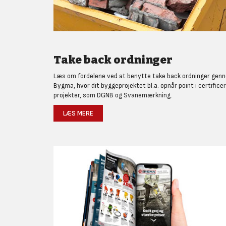
Take back ordninger
Læs om fordelene ved at benytte take back ordninger gen
Bygma, hvor dit byggeprojektet bl.a. opnår point i certifice
projekter, som DGNB og Svanemærkning.
LÆS MERE