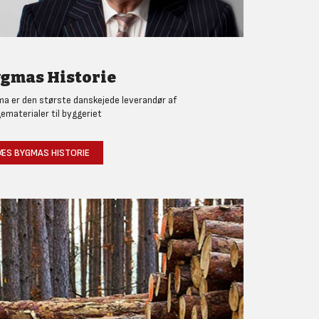
gmas Historie
a er den største danskejede leverandør af
ematerialer til byggeriet
ÆS BYGMAS HISTORIE