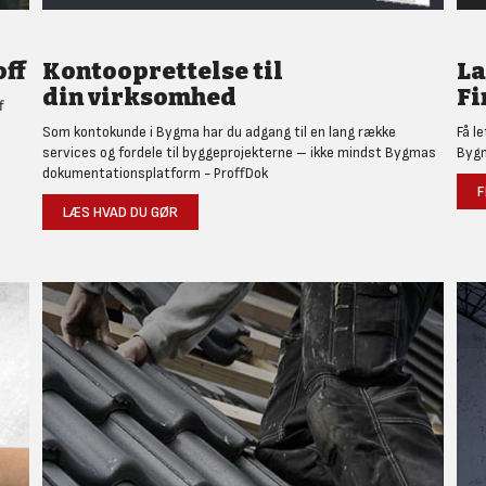
ff
Kontooprettelse til
L
din virksomhed
Fi
f
Som kontokunde i Bygma har du adgang til en lang række
Få l
services og fordele til byggeprojekterne – ikke mindst Bygmas
Bygm
dokumentationsplatform - ProffDok
F
LÆS HVAD DU GØR