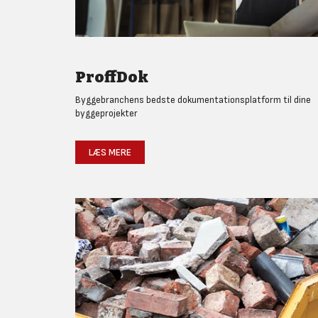
ProffDok
Byggebranchens bedste dokumentationsplatform til dine
byggeprojekter
LÆS MERE