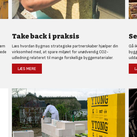
Take back i praksis
Se
nem
Læs hvordan Bygmas strategiske partnerskaber hjælper din
Gå i
rede
virksomhed med, at spare miljøet for unødvendig CO2-
bygg
udledning relateret til mange forskellige byggematerialer.
udda
LÆS MERE
L