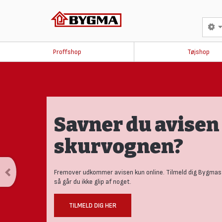
Proffshop
Tøjshop
Savner du avisen 
skurvognen?
Fremover udkommer avisen kun online. Tilmeld dig Bygmas
så går du ikke glip af noget.
TILMELD DIG HER