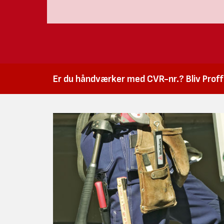
Er du håndværker med CVR-nr.? Bliv Proffk