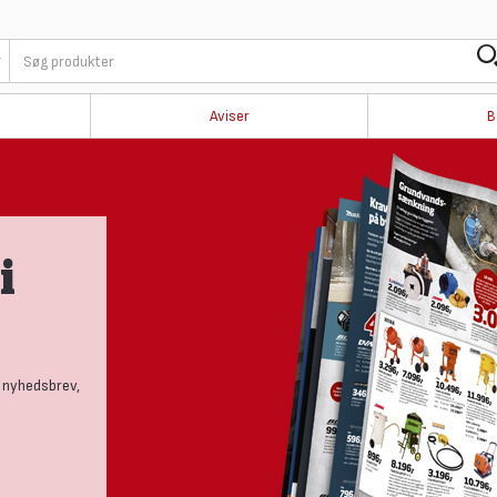
Aviser
B
i
 nyhedsbrev,