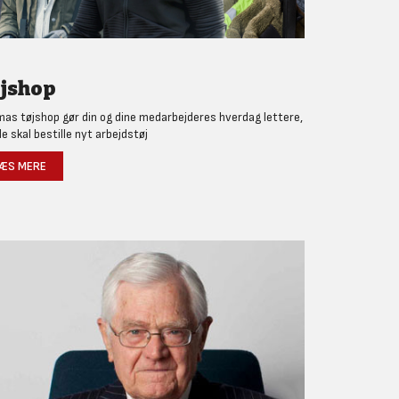
jshop
as tøjshop gør din og dine medarbejderes hverdag lettere,
de skal bestille nyt arbejdstøj
ÆS MERE