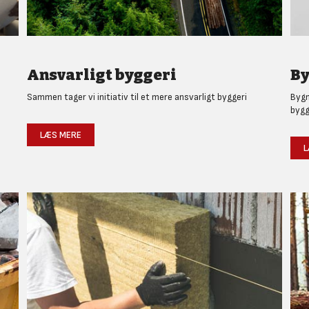
Ansvarligt byggeri
By
Sammen tager vi initiativ til et mere ansvarligt byggeri
Bygm
bygg
LÆS MERE
L