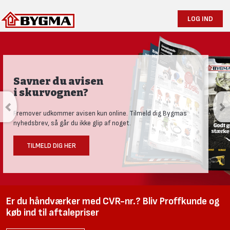
LOG IND
Savner du avisen
i skurvognen?
Fremover udkommer avisen kun online. Tilmeld dig Bygmas
nyhedsbrev, så går du ikke glip af noget.
TILMELD DIG HER
Er du håndværker med CVR-nr.? Bliv Proffkunde og
køb ind til aftalepriser