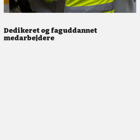
Dedikeret og faguddannet
medarbejdere
Vi står altid klar med god service og professionel vejledning.
LÆS MERE