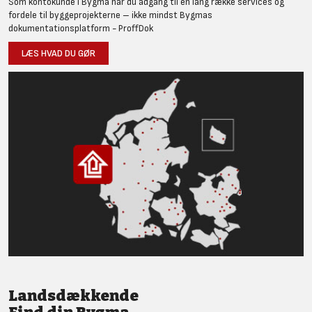
Som kontokunde i Bygma har du adgang til en lang række services og
fordele til byggeprojekterne – ikke mindst Bygmas
dokumentationsplatform - ProffDok
LÆS HVAD DU GØR
Landsdækkende