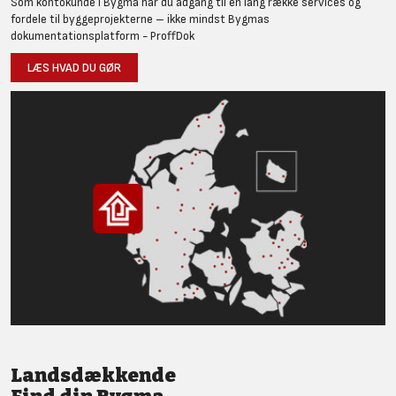
Som kontokunde i Bygma har du adgang til en lang række services og
fordele til byggeprojekterne – ikke mindst Bygmas
dokumentationsplatform - ProffDok
LÆS HVAD DU GØR
Landsdækkende