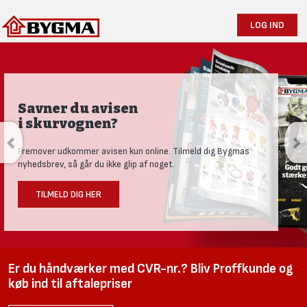
LOG IND
Savner du avisen
i skurvognen?
Fremover udkommer avisen kun online. Tilmeld dig Bygmas
nyhedsbrev, så går du ikke glip af noget.
TILMELD DIG HER
Er du håndværker med CVR-nr.? Bliv Proffkunde og
køb ind til aftalepriser