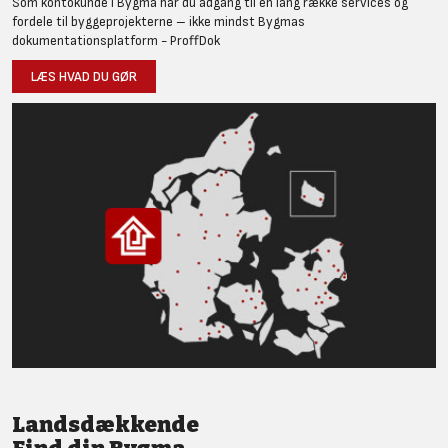
Som kontokunde i Bygma har du adgang til en lang række services og
fordele til byggeprojekterne – ikke mindst Bygmas
dokumentationsplatform - ProffDok
LÆS HVAD DU GØR
Landsdækkende