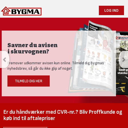
LOG IND
Savner du avisen
i skurvognen?
Fremover udkommer avisen kun online. Tilmeld dig Bygmas
nyhedsbrev, så går du ikke glip af noget.
TILMELD DIG HER
Er du håndværker med CVR-nr.? Bliv Proffkunde og
køb ind til aftalepriser