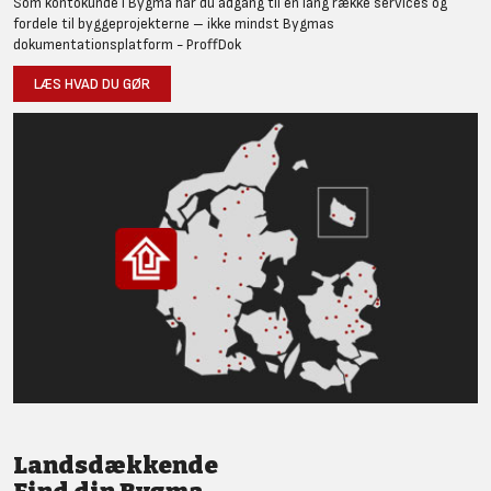
Som kontokunde i Bygma har du adgang til en lang række services og
fordele til byggeprojekterne – ikke mindst Bygmas
dokumentationsplatform - ProffDok
LÆS HVAD DU GØR
Landsdækkende