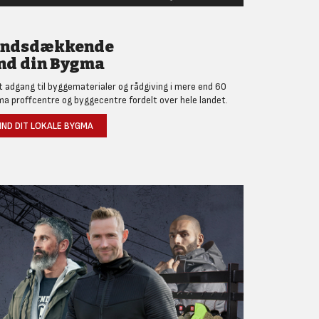
andsdækkende
nd din Bygma
et adgang til byggematerialer og rådgiving i mere end 60
a proffcentre og byggecentre fordelt over hele landet.
IND DIT LOKALE BYGMA