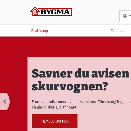
Proffshop
Tøjshop
Savner du avisen 
skurvognen?
Fremover udkommer avisen kun online. Tilmeld dig Bygmas
så går du ikke glip af noget.
TILMELD DIG HER