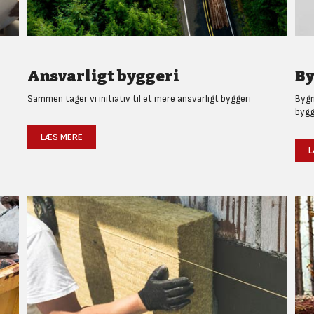
Ansvarligt byggeri
By
Sammen tager vi initiativ til et mere ansvarligt byggeri
Bygm
bygg
LÆS MERE
L