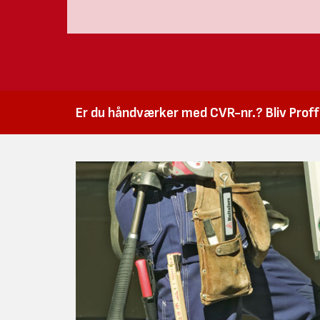
Er du håndværker med CVR-nr.? Bliv Proffk