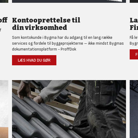
ff
Kontooprettelse til
L
din virksomhed
Fi
f
Som kontokunde i Bygma har du adgang til en lang række
Få l
services og fordele til byggeprojekterne – ikke mindst Bygmas
Bygm
dokumentationsplatform - ProffDok
F
LÆS HVAD DU GØR