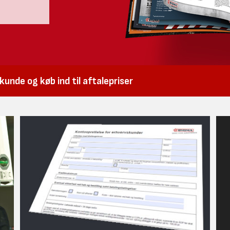
unde og køb ind til aftalepriser