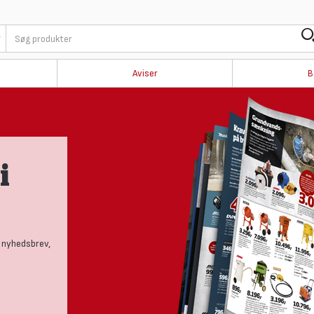
Aviser
B
i
 nyhedsbrev,