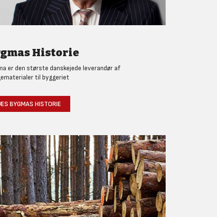
gmas Historie
a er den største danskejede leverandør af
ematerialer til byggeriet
ÆS BYGMAS HISTORIE