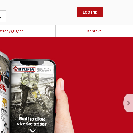
LOG IND
æredygtighed
Kontakt