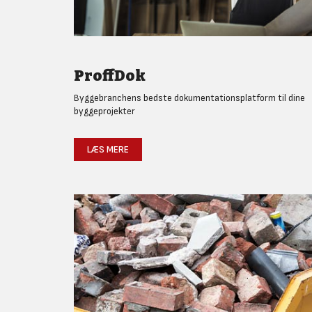
ProffDok
Byggebranchens bedste dokumentationsplatform til dine
byggeprojekter
LÆS MERE