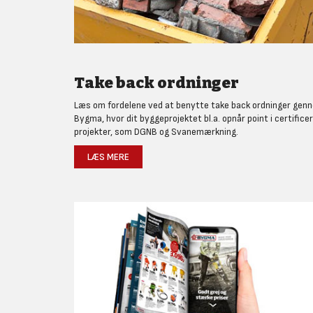
Take back ordninger
Læs om fordelene ved at benytte take back ordninger gen
Bygma, hvor dit byggeprojektet bl.a. opnår point i certifice
projekter, som DGNB og Svanemærkning.
LÆS MERE