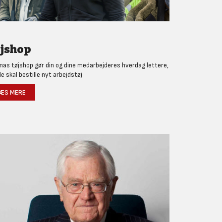
jshop
as tøjshop gør din og dine medarbejderes hverdag lettere,
de skal bestille nyt arbejdstøj
ÆS MERE