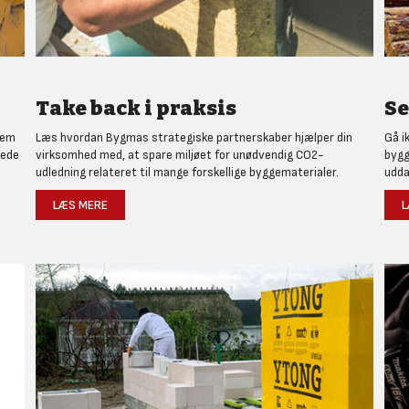
Take back i praksis
Se
nem
Læs hvordan Bygmas strategiske partnerskaber hjælper din
Gå i
rede
virksomhed med, at spare miljøet for unødvendig CO2-
bygg
udledning relateret til mange forskellige byggematerialer.
udda
LÆS MERE
L