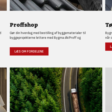
Proffshop
Tø
d
Gør din hverdag med bestilling af byggematerialer til
Bygm
byggeprojekterne lettere med Bygma.dk/Proff og
når 
L
LÆS OM FORDELENE