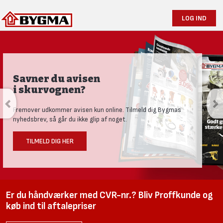
LOG IND
Savner du avisen
i skurvognen?
Fremover udkommer avisen kun online. Tilmeld dig Bygmas
nyhedsbrev, så går du ikke glip af noget.
TILMELD DIG HER
Er du håndværker med CVR-nr.? Bliv Proffkunde og
køb ind til aftalepriser