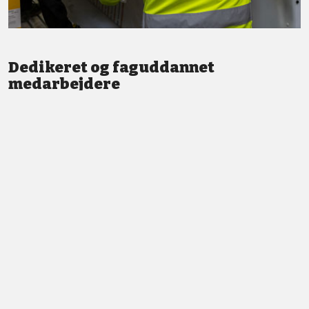
Dedikeret og faguddannet
medarbejdere
Vi står altid klar med god service og professionel vejledning.
LÆS MERE