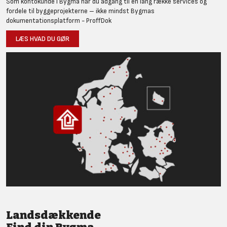
Som kontokunde i Bygma har du adgang til en lang række services og
fordele til byggeprojekterne – ikke mindst Bygmas
dokumentationsplatform - ProffDok
LÆS HVAD DU GØR
Landsdækkende