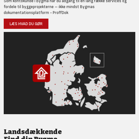
Som kontokunde i Bygma har du adgang til en lang række services og
fordele til byggeprojekterne – ikke mindst Bygmas
dokumentationsplatform - ProffDok
LÆS HVAD DU GØR
Landsdækkende