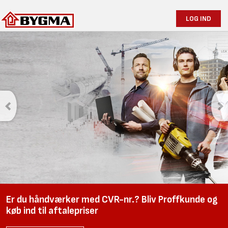
LOG IND
Savner du avisen
i skurvognen?
Fremover udkommer avisen kun online. Tilmeld dig Bygmas
nyhedsbrev, så går du ikke glip af noget.
TILMELD DIG HER
Er du håndværker med CVR-nr.? Bliv Proffkunde og
køb ind til aftalepriser