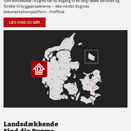
Som kontokunde i Bygma har du adgang til en lang række services og
fordele til byggeprojekterne – ikke mindst Bygmas
dokumentationsplatform - ProffDok
LÆS HVAD DU GØR
Landsdækkende