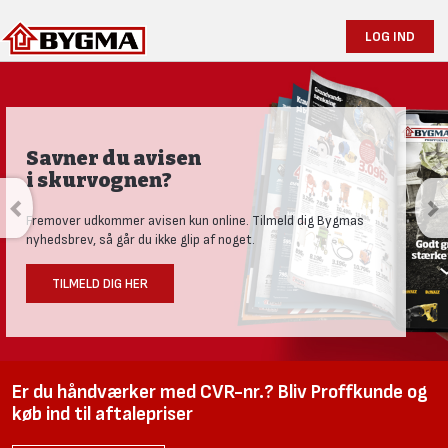
LOG IND
Savner du avisen
i skurvognen?
Fremover udkommer avisen kun online. Tilmeld dig Bygmas
nyhedsbrev, så går du ikke glip af noget.
TILMELD DIG HER
Er du håndværker med CVR-nr.? Bliv Proffkunde og
køb ind til aftalepriser