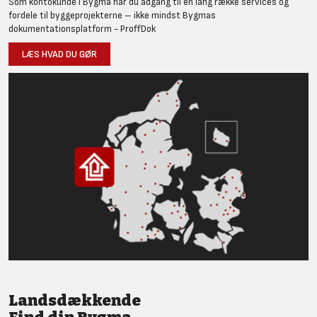
Som kontokunde i Bygma har du adgang til en lang række services og
fordele til byggeprojekterne – ikke mindst Bygmas
dokumentationsplatform - ProffDok
LÆS HVAD DU GØR
Landsdækkende