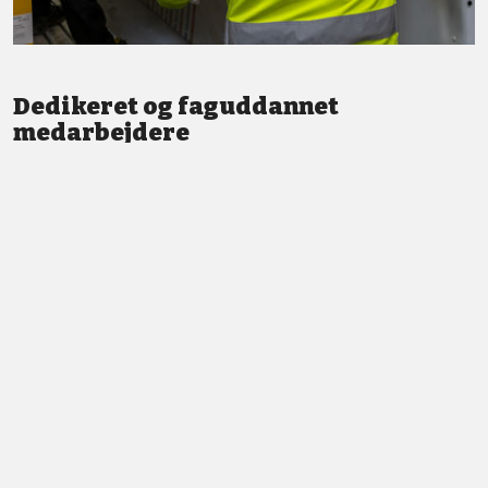
Dedikeret og faguddannet
medarbejdere
Vi står altid klar med god service og professionel vejledning.
LÆS MERE