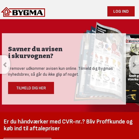
LOG IND
Savner du avisen
i skurvognen?
Fremover udkommer avisen kun online. Tilmeld dig Bygmas
nyhedsbrev, så går du ikke glip af noget.
TILMELD DIG HER
Er du håndværker med CVR-nr.? Bliv Proffkunde og
køb ind til aftalepriser