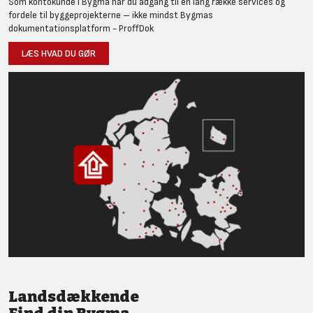
Som kontokunde i Bygma har du adgang til en lang række services og
fordele til byggeprojekterne – ikke mindst Bygmas
dokumentationsplatform - ProffDok
LÆS HVAD DU GØR
Landsdækkende