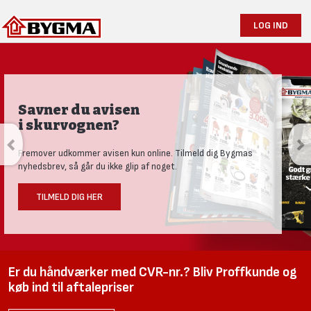
LOG IND
Savner du avisen
i skurvognen?
Fremover udkommer avisen kun online. Tilmeld dig Bygmas
nyhedsbrev, så går du ikke glip af noget.
TILMELD DIG HER
Er du håndværker med CVR-nr.? Bliv Proffkunde og
køb ind til aftalepriser