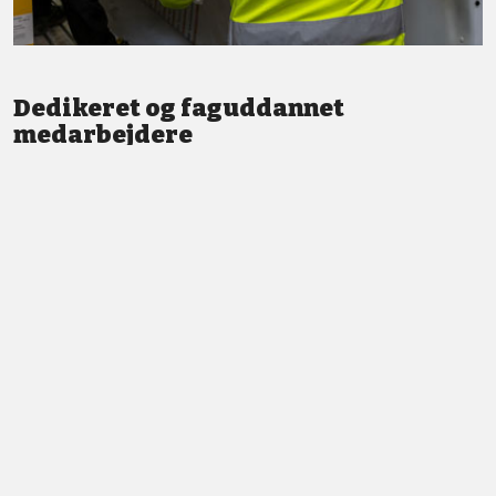
Dedikeret og faguddannet
medarbejdere
Vi står altid klar med god service og professionel vejledning.
LÆS MERE