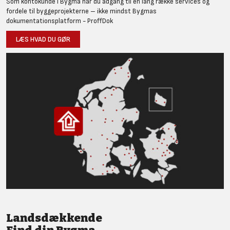
Som kontokunde i Bygma har du adgang til en lang række services og
fordele til byggeprojekterne – ikke mindst Bygmas
dokumentationsplatform - ProffDok
LÆS HVAD DU GØR
Landsdækkende