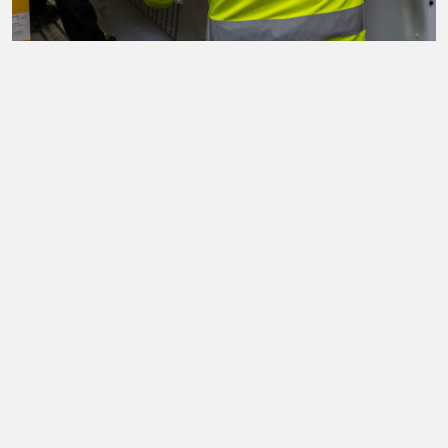
Dedikeret og faguddannet
medarbejdere
Vi står altid klar med god service og professionel vejledning.
LÆS MERE