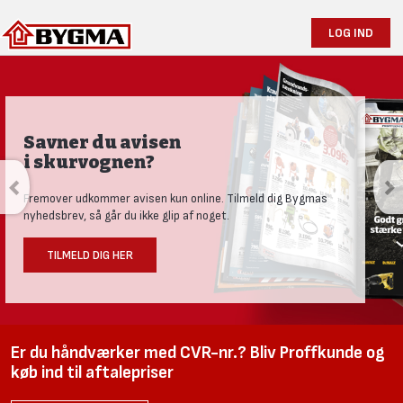
LOG IND
Savner du avisen
i skurvognen?
Fremover udkommer avisen kun online. Tilmeld dig Bygmas
nyhedsbrev, så går du ikke glip af noget.
TILMELD DIG HER
Er du håndværker med CVR-nr.? Bliv Proffkunde og
køb ind til aftalepriser