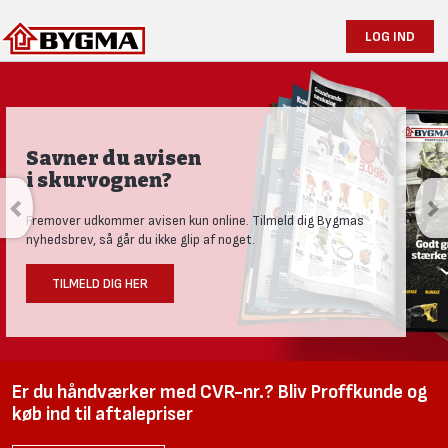
LOG IND
Savner du avisen
i skurvognen?
Fremover udkommer avisen kun online. Tilmeld dig Bygmas
nyhedsbrev, så går du ikke glip af noget.
TILMELD DIG HER
Er du håndværker med CVR-nr.? Bliv Proffkunde og
køb ind til aftalepriser