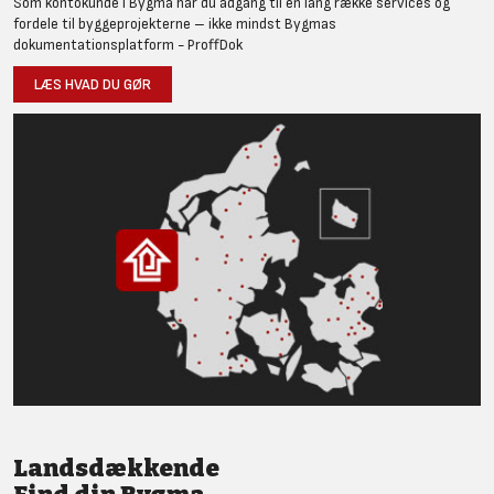
Som kontokunde i Bygma har du adgang til en lang række services og
fordele til byggeprojekterne – ikke mindst Bygmas
dokumentationsplatform - ProffDok
LÆS HVAD DU GØR
Landsdækkende