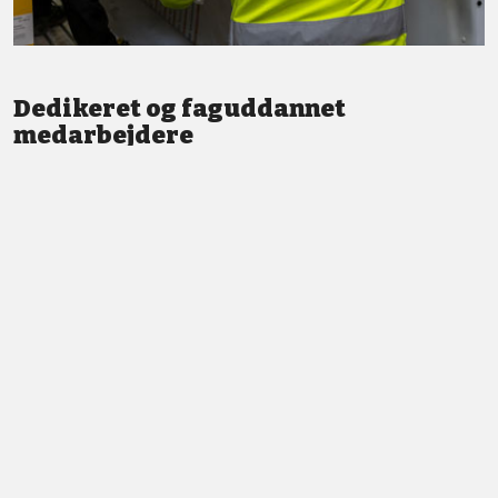
Dedikeret og faguddannet
medarbejdere
Vi står altid klar med god service og professionel vejledning.
LÆS MERE