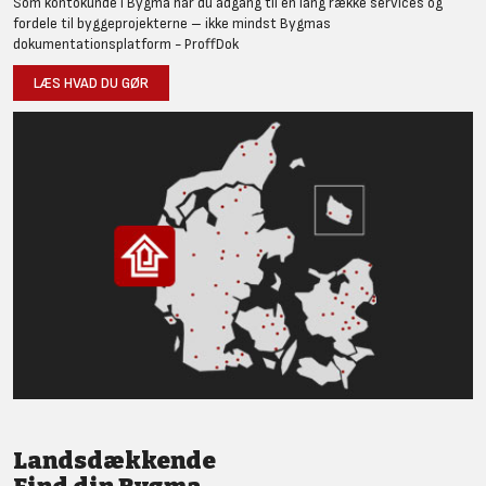
Som kontokunde i Bygma har du adgang til en lang række services og
fordele til byggeprojekterne – ikke mindst Bygmas
dokumentationsplatform - ProffDok
LÆS HVAD DU GØR
Landsdækkende