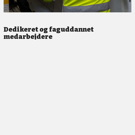
Dedikeret og faguddannet
medarbejdere
Vi står altid klar med god service og professionel vejledning.
LÆS MERE