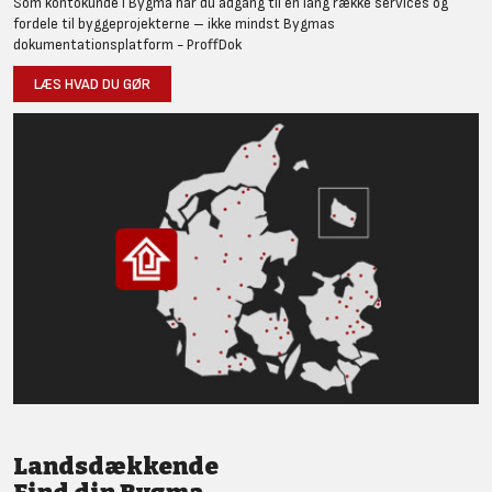
Som kontokunde i Bygma har du adgang til en lang række services og
fordele til byggeprojekterne – ikke mindst Bygmas
dokumentationsplatform - ProffDok
LÆS HVAD DU GØR
Landsdækkende