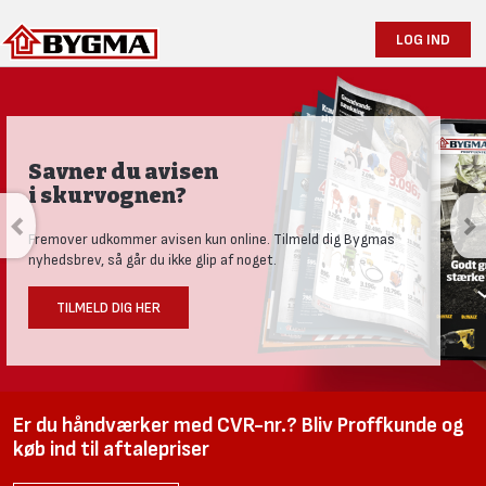
LOG IND
Savner du avisen
i skurvognen?
Fremover udkommer avisen kun online. Tilmeld dig Bygmas
nyhedsbrev, så går du ikke glip af noget.
TILMELD DIG HER
Er du håndværker med CVR-nr.? Bliv Proffkunde og
køb ind til aftalepriser