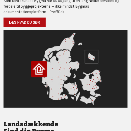
Som kontokunde i Bygma har du adgang til en lang række services og
fordele til byggeprojekterne – ikke mindst Bygmas
dokumentationsplatform - ProffDok
LÆS HVAD DU GØR
Landsdækkende