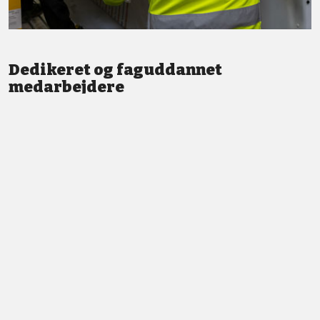
Dedikeret og faguddannet
medarbejdere
Vi står altid klar med god service og professionel vejledning.
LÆS MERE