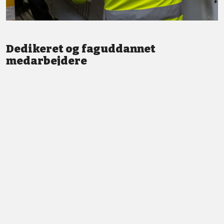
Dedikeret og faguddannet
medarbejdere
Vi står altid klar med god service og professionel vejledning.
LÆS MERE