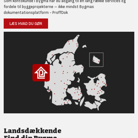
Som kontokunde i Bygma har du adgang til en lang række services og
fordele til byggeprojekterne – ikke mindst Bygmas
dokumentationsplatform - ProffDok
LÆS HVAD DU GØR
Landsdækkende