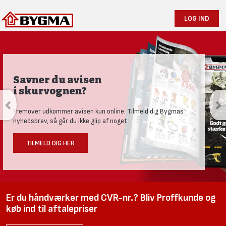
LOG IND
Savner du avisen
i skurvognen?
Fremover udkommer avisen kun online. Tilmeld dig Bygmas
nyhedsbrev, så går du ikke glip af noget.
TILMELD DIG HER
Er du håndværker med CVR-nr.? Bliv Proffkunde og
køb ind til aftalepriser