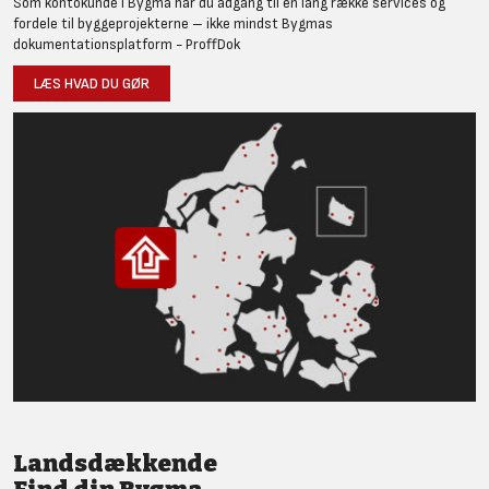
Som kontokunde i Bygma har du adgang til en lang række services og
fordele til byggeprojekterne – ikke mindst Bygmas
dokumentationsplatform - ProffDok
LÆS HVAD DU GØR
Landsdækkende