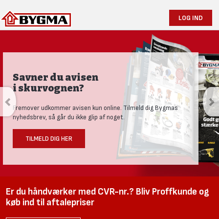
LOG IND
Savner du avisen
i skurvognen?
Fremover udkommer avisen kun online. Tilmeld dig Bygmas
nyhedsbrev, så går du ikke glip af noget.
TILMELD DIG HER
Er du håndværker med CVR-nr.? Bliv Proffkunde og
køb ind til aftalepriser