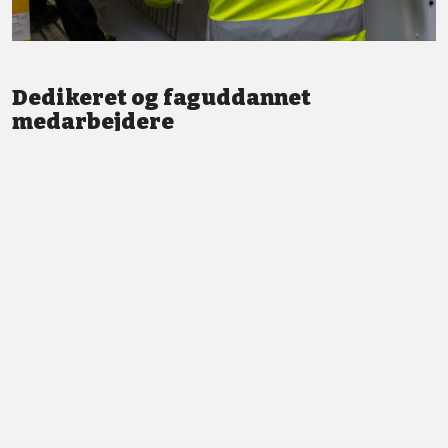
Dedikeret og faguddannet
medarbejdere
Vi står altid klar med god service og professionel vejledning.
LÆS MERE