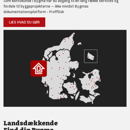
Som kontokunde i Bygma har du adgang til en lang række services og
fordele til byggeprojekterne – ikke mindst Bygmas
dokumentationsplatform - ProffDok
LÆS HVAD DU GØR
Landsdækkende