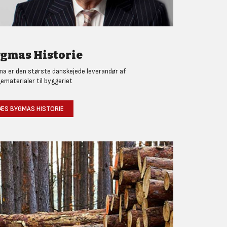
gmas Historie
a er den største danskejede leverandør af
ematerialer til byggeriet
ÆS BYGMAS HISTORIE