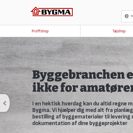
Proffshop
Tøjshop
Savner du avisen 
skurvognen?
Fremover udkommer avisen kun online. Tilmeld dig Bygmas
så går du ikke glip af noget.
TILMELD DIG HER