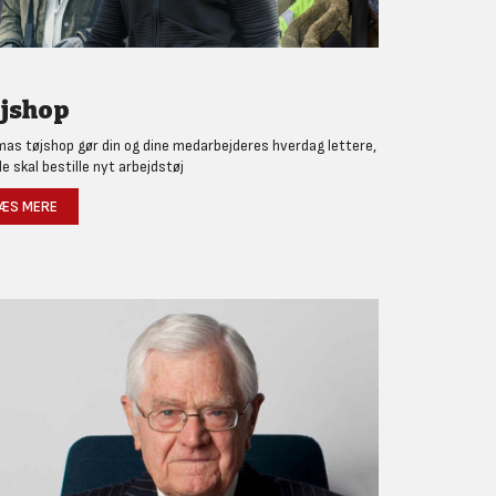
jshop
as tøjshop gør din og dine medarbejderes hverdag lettere,
de skal bestille nyt arbejdstøj
ÆS MERE