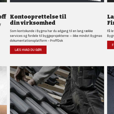
ff
Kontooprettelse til
L
din virksomhed
Fi
f
Som kontokunde i Bygma har du adgang til en lang række
Få l
services og fordele til byggeprojekterne – ikke mindst Bygmas
Bygm
dokumentationsplatform - ProffDok
F
LÆS HVAD DU GØR