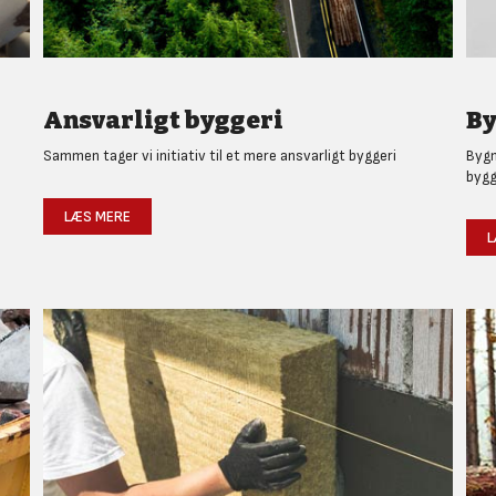
Ansvarligt byggeri
By
Sammen tager vi initiativ til et mere ansvarligt byggeri
Bygm
bygg
LÆS MERE
L