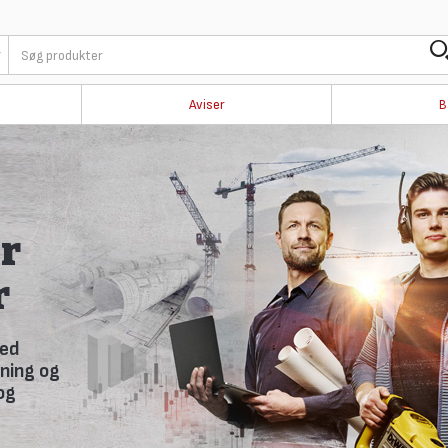
Aviser
B
i
 nyhedsbrev,