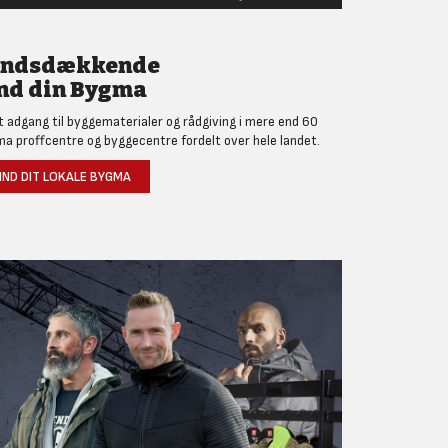
andsdækkende
nd din Bygma
et adgang til byggematerialer og rådgiving i mere end 60
a proffcentre og byggecentre fordelt over hele landet.
IND DIT LOKALE BYGMA