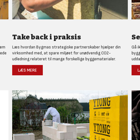
Take back i praksis
Se
nem
Læs hvordan Bygmas strategiske partnerskaber hjælper din
Gå i
rede
virksomhed med, at spare miljøet for unødvendig CO2-
bygg
udledning relateret til mange forskellige byggematerialer.
udda
LÆS MERE
L