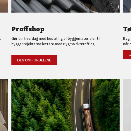
Proffshop
Tø
d
Gør din hverdag med bestilling af byggematerialer til
Bygm
byggeprojekterne lettere med Bygma.dk/Proff og
når 
L
LÆS OM FORDELENE