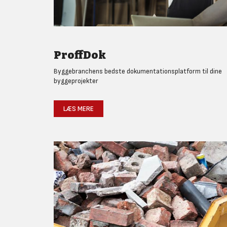
ProffDok
Byggebranchens bedste dokumentationsplatform til dine
byggeprojekter
LÆS MERE