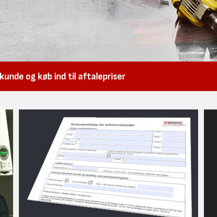
unde og køb ind til aftalepriser