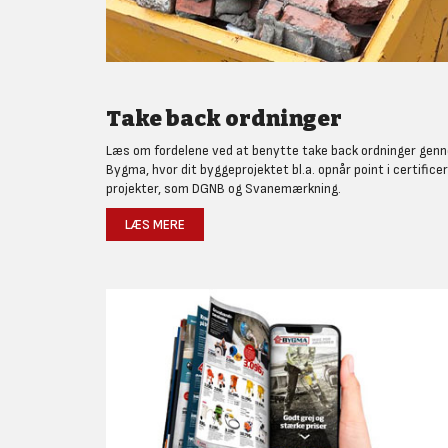
Take back ordninger
Læs om fordelene ved at benytte take back ordninger gen
Bygma, hvor dit byggeprojektet bl.a. opnår point i certifice
projekter, som DGNB og Svanemærkning.
LÆS MERE