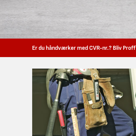
Er du håndværker med CVR-nr.? Bliv Proffk