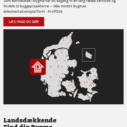
Som kontokunde i Bygma har du adgang til en lang række services og
fordele til byggeprojekterne – ikke mindst Bygmas
dokumentationsplatform - ProffDok
LÆS HVAD DU GØR
Landsdækkende