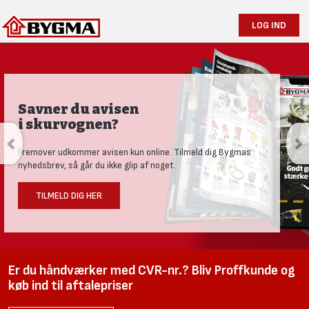
LOG IND
Savner du avisen
i skurvognen?
Fremover udkommer avisen kun online. Tilmeld dig Bygmas
nyhedsbrev, så går du ikke glip af noget.
TILMELD DIG HER
Er du håndværker med CVR-nr.? Bliv Proffkunde og
køb ind til aftalepriser