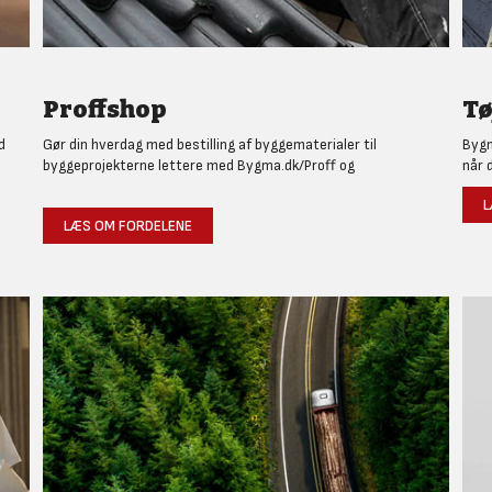
Proffshop
Tø
d
Gør din hverdag med bestilling af byggematerialer til
Bygm
byggeprojekterne lettere med Bygma.dk/Proff og
når 
L
LÆS OM FORDELENE