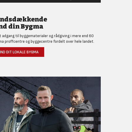
andsdækkende
nd din Bygma
et adgang til byggematerialer og rådgiving i mere end 60
a proffcentre og byggecentre fordelt over hele landet.
IND DIT LOKALE BYGMA