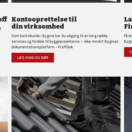
ff
Kontooprettelse til
L
din virksomhed
Fi
f
Som kontokunde i Bygma har du adgang til en lang række
Få l
services og fordele til byggeprojekterne – ikke mindst Bygmas
Bygm
dokumentationsplatform - ProffDok
F
LÆS HVAD DU GØR