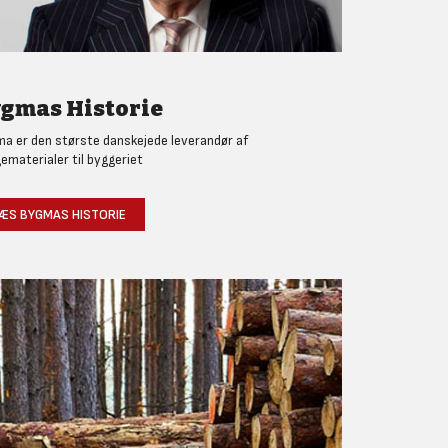
gmas Historie
a er den største danskejede leverandør af
ematerialer til byggeriet
ÆS BYGMAS HISTORIE