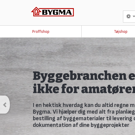
Proffshop
Tøjshop
Savner du avisen 
skurvognen?
Fremover udkommer avisen kun online. Tilmeld dig Bygmas
så går du ikke glip af noget.
TILMELD DIG HER