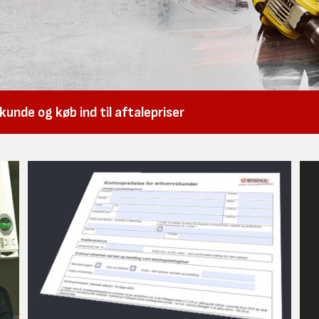
unde og køb ind til aftalepriser