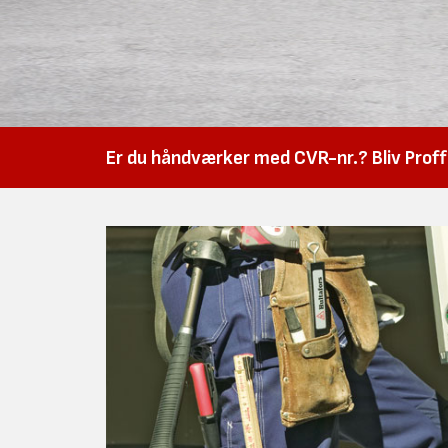
Er du håndværker med CVR-nr.? Bliv Proffk