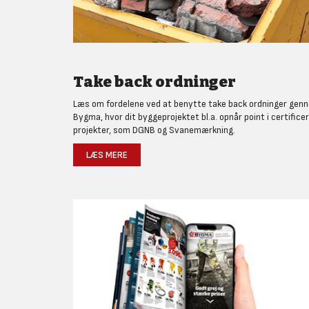
Take back ordninger
Læs om fordelene ved at benytte take back ordninger gen
Bygma, hvor dit byggeprojektet bl.a. opnår point i certifice
projekter, som DGNB og Svanemærkning.
LÆS MERE