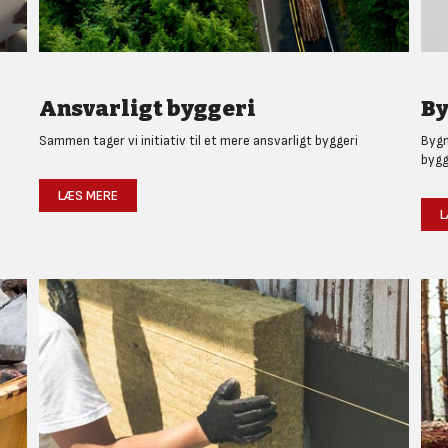
Ansvarligt byggeri
By
Sammen tager vi initiativ til et mere ansvarligt byggeri
Bygm
bygg
LÆS MERE
L