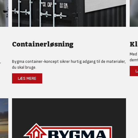
Containerløsning
Kl
Med 
dem
.
Bygma container-koncept sikrer hurtig adgang til de materialer,
du skal bruge.
L
LÆS MERE