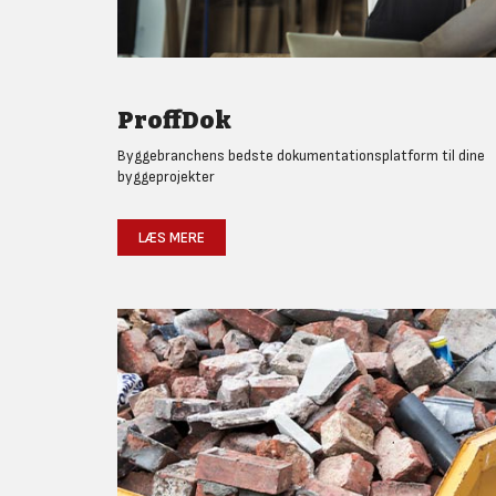
ProffDok
Byggebranchens bedste dokumentationsplatform til dine
byggeprojekter
LÆS MERE