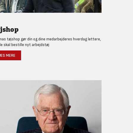
jshop
as tøjshop gør din og dine medarbejderes hverdag lettere,
de skal bestille nyt arbejdstøj
ÆS MERE