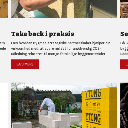
Take back i praksis
Se
nem
Læs hvordan Bygmas strategiske partnerskaber hjælper din
Gå i
rede
virksomhed med, at spare miljøet for unødvendig CO2-
bygg
udledning relateret til mange forskellige byggematerialer.
udda
LÆS MERE
L