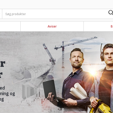
Aviser
B
i
 nyhedsbrev,