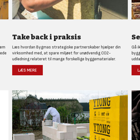
Take back i praksis
Se
nem
Læs hvordan Bygmas strategiske partnerskaber hjælper din
Gå i
rede
virksomhed med, at spare miljøet for unødvendig CO2-
bygg
udledning relateret til mange forskellige byggematerialer.
udda
LÆS MERE
L