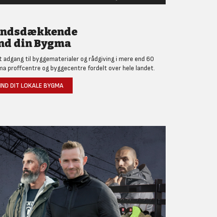
andsdækkende
nd din Bygma
et adgang til byggematerialer og rådgiving i mere end 60
a proffcentre og byggecentre fordelt over hele landet.
IND DIT LOKALE BYGMA