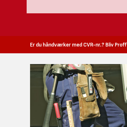
Er du håndværker med CVR-nr.? Bliv Proffk