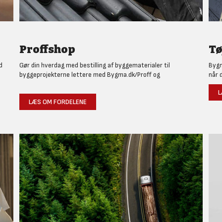
Proffshop
Tø
d
Gør din hverdag med bestilling af byggematerialer til
Bygm
byggeprojekterne lettere med Bygma.dk/Proff og
når 
L
LÆS OM FORDELENE