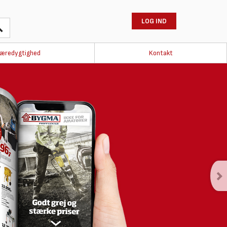
LOG IND
æredygtighed
Kontakt