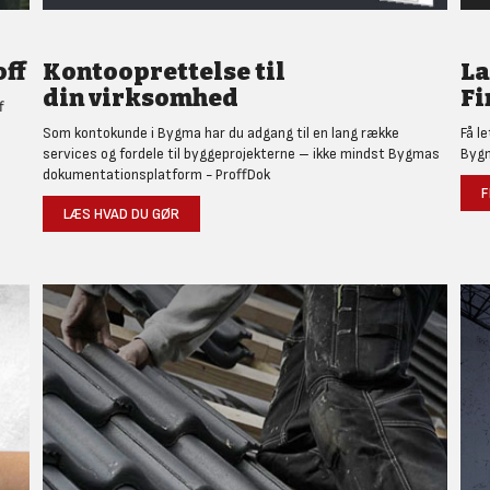
ff
Kontooprettelse til
L
din virksomhed
Fi
f
Som kontokunde i Bygma har du adgang til en lang række
Få l
services og fordele til byggeprojekterne – ikke mindst Bygmas
Bygm
dokumentationsplatform - ProffDok
F
LÆS HVAD DU GØR