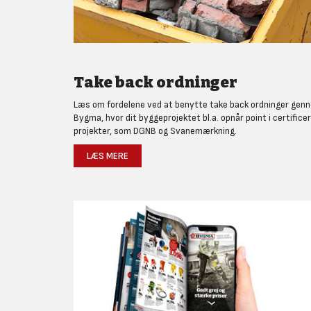
Take back ordninger
Læs om fordelene ved at benytte take back ordninger gen
Bygma, hvor dit byggeprojektet bl.a. opnår point i certifice
projekter, som DGNB og Svanemærkning.
LÆS MERE