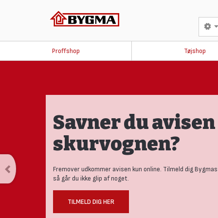
Proffshop
Tøjshop
Savner du avisen 
skurvognen?
Fremover udkommer avisen kun online. Tilmeld dig Bygmas
så går du ikke glip af noget.
TILMELD DIG HER