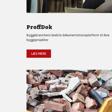
ProffDok
Byggebranchens bedste dokumentationsplatform til dine
byggeprojekter
LÆS MERE