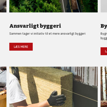
Ansvarligt byggeri
By
Sammen tager vi initiativ til et mere ansvarligt byggeri
Bygm
bygg
LÆS MERE
L