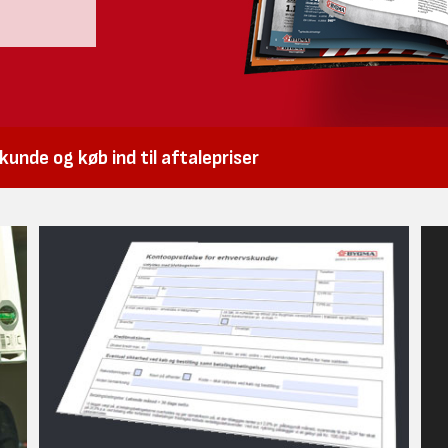
unde og køb ind til aftalepriser