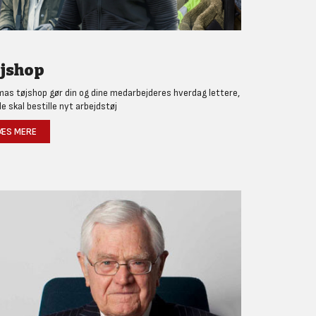
jshop
as tøjshop gør din og dine medarbejderes hverdag lettere,
de skal bestille nyt arbejdstøj
ÆS MERE