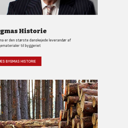
gmas Historie
a er den største danskejede leverandør af
ematerialer til byggeriet
ÆS BYGMAS HISTORIE