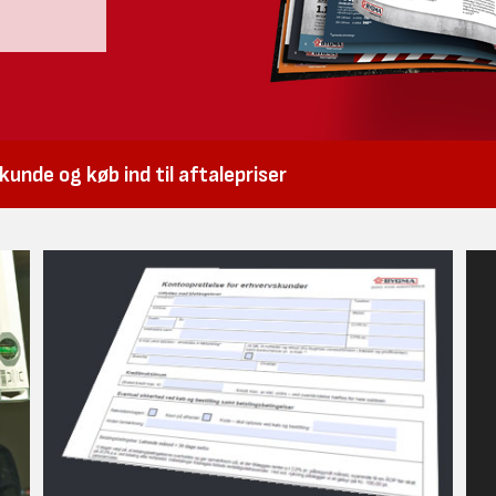
unde og køb ind til aftalepriser