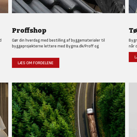
Proffshop
Tø
d
Gør din hverdag med bestilling af byggematerialer til
Bygm
byggeprojekterne lettere med Bygma.dk/Proff og
når 
L
LÆS OM FORDELENE