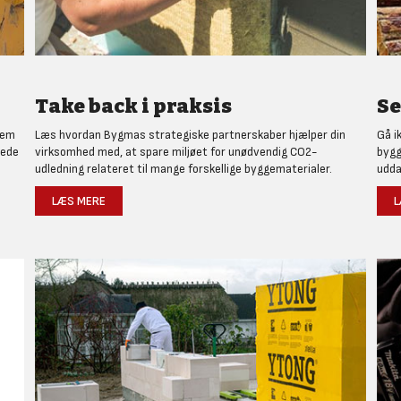
Take back i praksis
Se
nem
Læs hvordan Bygmas strategiske partnerskaber hjælper din
Gå i
rede
virksomhed med, at spare miljøet for unødvendig CO2-
bygg
udledning relateret til mange forskellige byggematerialer.
udda
LÆS MERE
L