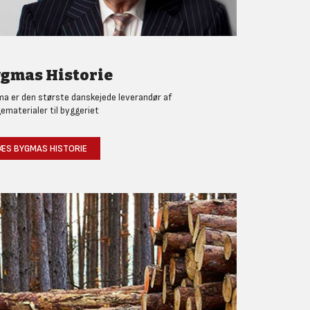
gmas Historie
a er den største danskejede leverandør af
ematerialer til byggeriet
ÆS BYGMAS HISTORIE