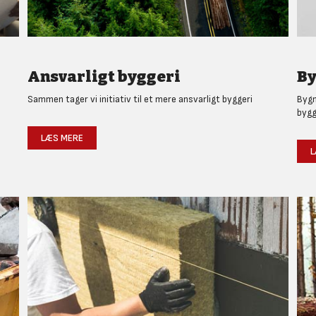
Ansvarligt byggeri
By
Sammen tager vi initiativ til et mere ansvarligt byggeri
Bygm
bygg
LÆS MERE
L