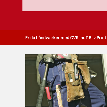
Er du håndværker med CVR-nr.? Bliv Proffk