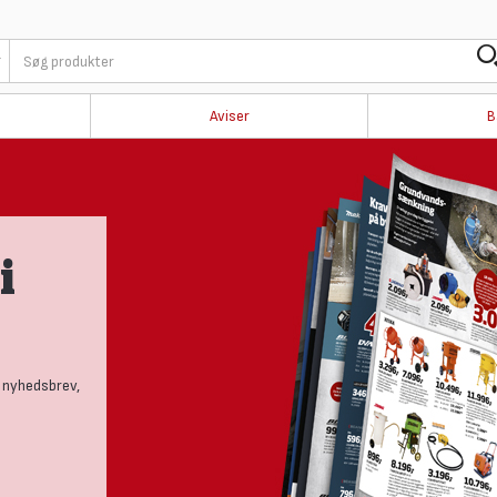
Aviser
B
i
 nyhedsbrev,