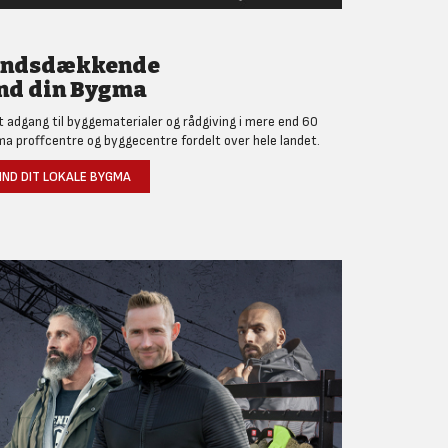
andsdækkende
nd din Bygma
et adgang til byggematerialer og rådgiving i mere end 60
a proffcentre og byggecentre fordelt over hele landet.
IND DIT LOKALE BYGMA