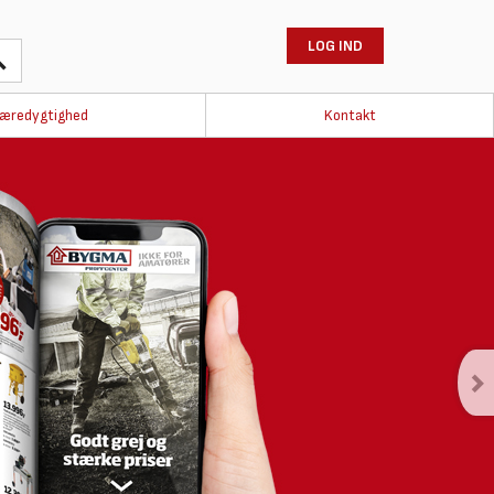
LOG IND
æredygtighed
Kontakt