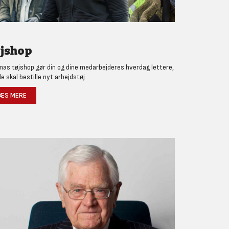
jshop
as tøjshop gør din og dine medarbejderes hverdag lettere,
de skal bestille nyt arbejdstøj
ÆS MERE