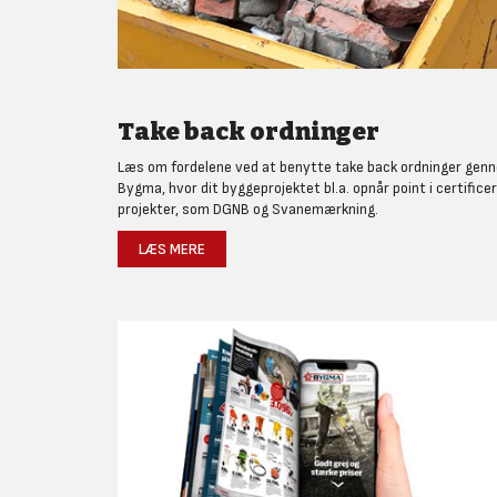
Take back ordninger
Læs om fordelene ved at benytte take back ordninger gen
Bygma, hvor dit byggeprojektet bl.a. opnår point i certifice
projekter, som DGNB og Svanemærkning.
LÆS MERE