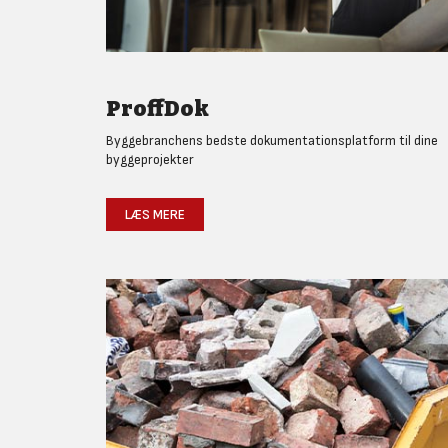
ProffDok
Byggebranchens bedste dokumentationsplatform til dine
byggeprojekter
LÆS MERE