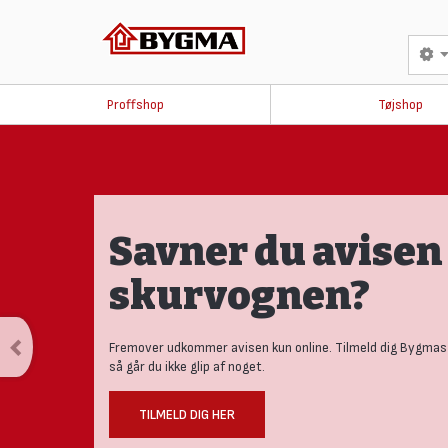
Proffshop
Tøjshop
Savner du avisen 
skurvognen?
Fremover udkommer avisen kun online. Tilmeld dig Bygmas
så går du ikke glip af noget.
TILMELD DIG HER