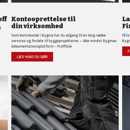
ff
Kontooprettelse til
L
din virksomhed
Fi
f
Som kontokunde i Bygma har du adgang til en lang række
Få l
services og fordele til byggeprojekterne – ikke mindst Bygmas
Bygm
dokumentationsplatform - ProffDok
F
LÆS HVAD DU GØR