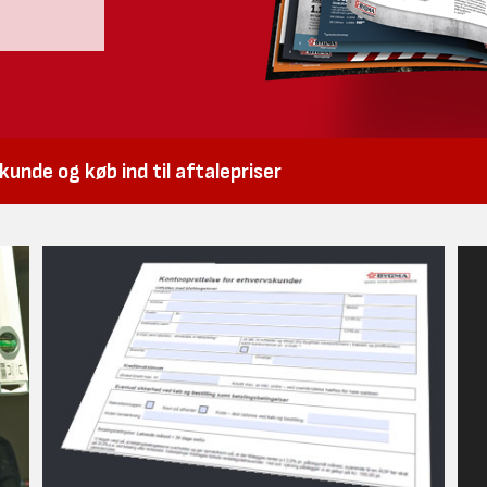
unde og køb ind til aftalepriser