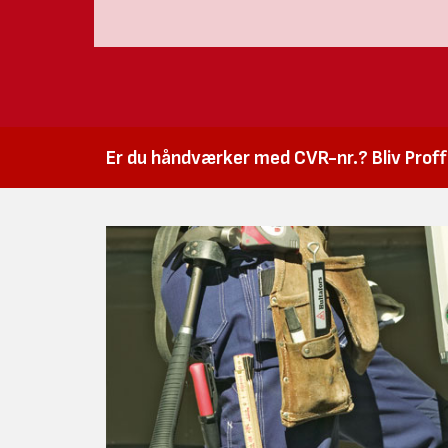
Er du håndværker med CVR-nr.? Bliv Proffk