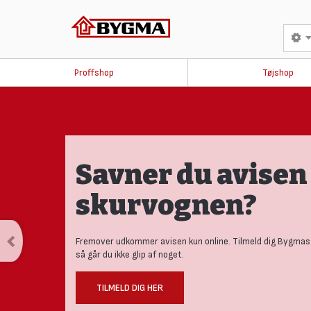
Proffshop
Tøjshop
Savner du avisen 
skurvognen?
Fremover udkommer avisen kun online. Tilmeld dig Bygmas
så går du ikke glip af noget.
TILMELD DIG HER