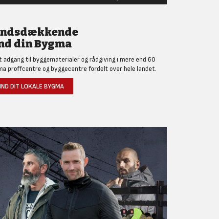
andsdækkende
nd din Bygma
et adgang til byggematerialer og rådgiving i mere end 60
a proffcentre og byggecentre fordelt over hele landet.
IND DIT LOKALE BYGMA