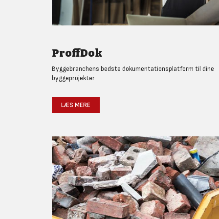
ProffDok
Byggebranchens bedste dokumentationsplatform til dine
byggeprojekter
LÆS MERE