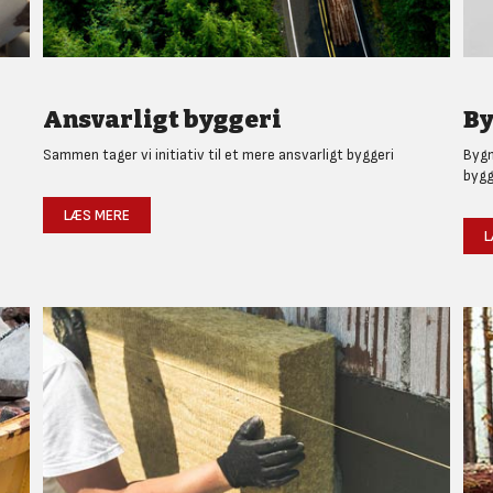
Ansvarligt byggeri
By
Sammen tager vi initiativ til et mere ansvarligt byggeri
Bygm
bygg
LÆS MERE
L