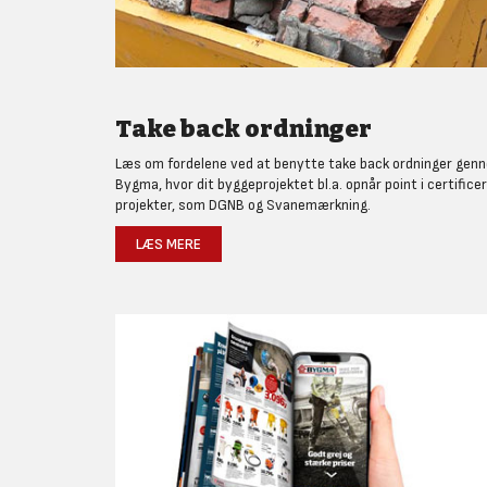
Take back ordninger
Læs om fordelene ved at benytte take back ordninger gen
Bygma, hvor dit byggeprojektet bl.a. opnår point i certifice
projekter, som DGNB og Svanemærkning.
LÆS MERE