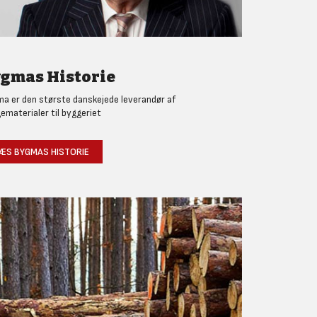
gmas Historie
a er den største danskejede leverandør af
ematerialer til byggeriet
ÆS BYGMAS HISTORIE