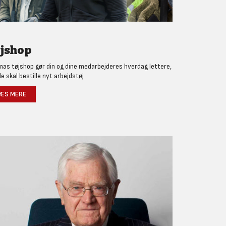
jshop
as tøjshop gør din og dine medarbejderes hverdag lettere,
de skal bestille nyt arbejdstøj
ÆS MERE