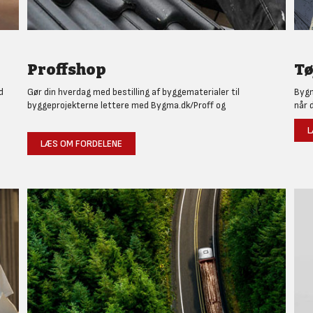
Proffshop
Tø
d
Gør din hverdag med bestilling af byggematerialer til
Bygm
byggeprojekterne lettere med Bygma.dk/Proff og
når 
L
LÆS OM FORDELENE