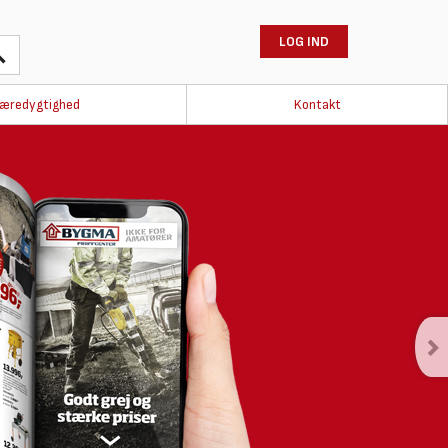
LOG IND
æredygtighed
Kontakt