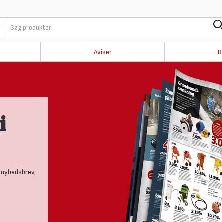
Aviser
B
i
 nyhedsbrev,