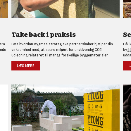
Take back i praksis
Se
nem
Læs hvordan Bygmas strategiske partnerskaber hjælper din
Gå i
rede
virksomhed med, at spare miljøet for unødvendig CO2-
bygg
udledning relateret til mange forskellige byggematerialer.
udda
LÆS MERE
L