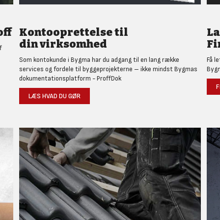
ff
Kontooprettelse til
L
din virksomhed
Fi
f
Som kontokunde i Bygma har du adgang til en lang række
Få l
services og fordele til byggeprojekterne – ikke mindst Bygmas
Bygm
dokumentationsplatform - ProffDok
F
LÆS HVAD DU GØR