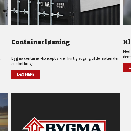
Containerløsning
Kl
Med 
dem
.
Bygma container-koncept sikrer hurtig adgang til de materialer,
du skal bruge.
L
LÆS MERE